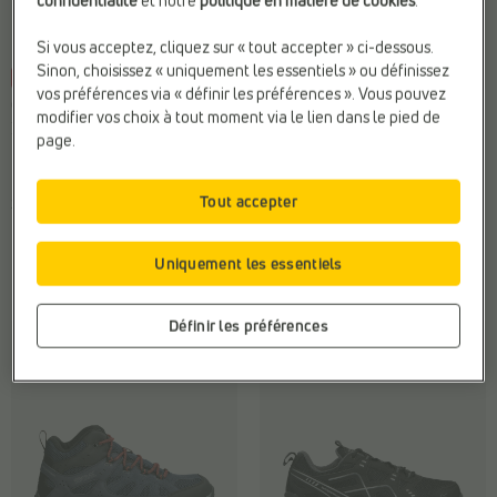
Si vous acceptez, cliquez sur « tout accepter » ci-dessous.
Sinon, choisissez « uniquement les essentiels » ou définissez
-30%
vos préférences via « définir les préférences ». Vous pouvez
CHAUSSURES DE RANDONNÉE
CHAUSSURES DE RANDONNÉE
modifier vos choix à tout moment via le lien dans le pied de
Regatta
Regatta
page.
Fermeture:
Lacets
Compat. Semelles Ortho.:
Oui
Matière:
Textile
Confort:
Amortis
Tout accepter
Sexe:
Garçons
supplémentaires
Matière:
Textile
€
€
Prix le plus bas
Uniquement les essentiels
69,99
48,99
précédent: 48,99 €
€ 79,95
Définir les préférences