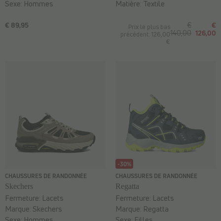
Sexe:
Hommes
Matière:
Textile
€ 89,95
€
€
Prix le plus bas
140,00
126,00
précédent: 126,00
€
-30%
CHAUSSURES DE RANDONNÉE
CHAUSSURES DE RANDONNÉE
Skechers
Regatta
Fermeture:
Lacets
Fermeture:
Lacets
Marque:
Skechers
Marque:
Regatta
Sexe:
Hommes
Sexe:
Filles