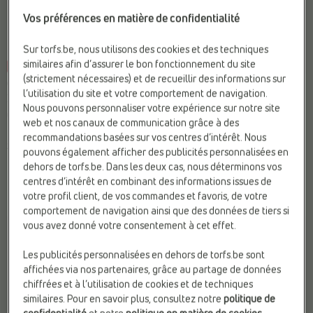
Vos préférences en matière de confidentialité
Sur torfs.be, nous utilisons des cookies et des techniques
similaires afin d’assurer le bon fonctionnement du site
-40%
(strictement nécessaires) et de recueillir des informations sur
CHAUSSURES DE RANDONNÉE
CHAUSSURES DE RANDONNÉE
l’utilisation du site et votre comportement de navigation.
Regatta
Regatta
Nous pouvons personnaliser votre expérience sur notre site
Compat. Semelles Ortho.:
Oui
Confort:
Respirant
web et nos canaux de communication grâce à des
Matière:
Textile
Fermeture:
Lacets
recommandations basées sur vos centres d’intérêt. Nous
Sexe:
Garçons
Sexe:
Garçons
pouvons également afficher des publicités personnalisées en
dehors de torfs.be. Dans les deux cas, nous déterminons vos
€
€
€ 79,99
Prix le plus bas
centres d’intérêt en combinant des informations issues de
79,99
47,99
précédent: 47,99 €
votre profil client, de vos commandes et favoris, de votre
comportement de navigation ainsi que des données de tiers si
vous avez donné votre consentement à cet effet.
Les publicités personnalisées en dehors de torfs.be sont
affichées via nos partenaires, grâce au partage de données
chiffrées et à l’utilisation de cookies et de techniques
similaires. Pour en savoir plus, consultez notre
politique de
confidentialité
et notre
politique en matière de cookies
.