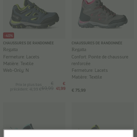
-40%
CHAUSSURES DE RANDONNÉE
CHAUSSURES DE RANDONNÉE
Regatta
Regatta
Fermeture:
Lacets
Confort:
Pointe de chaussure
Matière:
Textile
renforcée
Web-Only:
N
Fermeture:
Lacets
Matière:
Textile
€
€
Prix le plus bas
69,99
41,99
précédent: 41,99 €
€ 75,99