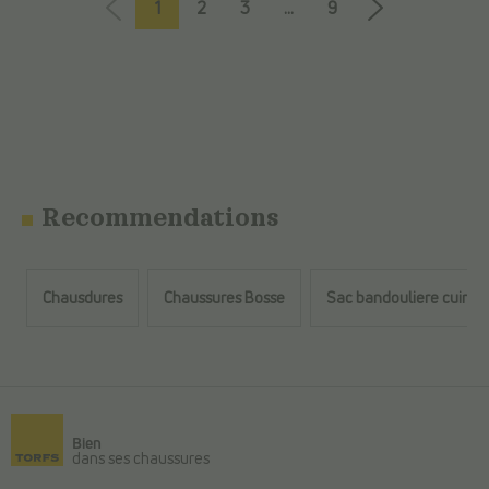
1
2
3
...
9
Recommendations
Chausdures
Chaussures Bosse
Sac bandouliere cuir m
Retour au contenu principal
Bien
dans ses chaussures