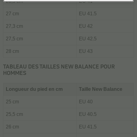
26,5 cm
EU 41
27 cm
EU 41.5
27,3 cm
EU 42
27,5 cm
EU 42.5
28 cm
EU 43
TABLEAU DES TAILLES NEW BALANCE POUR
HOMMES
Longueur du pied en cm
Taille New Balance
25 cm
EU 40
25,5 cm
EU 40.5
26 cm
EU 41.5