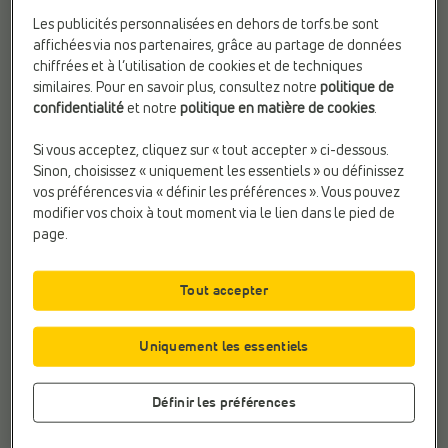
Longueur du pied en cm
Taille New Balance
Les publicités personnalisées en dehors de torfs.be sont
22,5 cm
EU 36
affichées via nos partenaires, grâce au partage de données
chiffrées et à l’utilisation de cookies et de techniques
23 cm
EU 36.5
similaires. Pour en savoir plus, consultez notre
politique de
confidentialité
et notre
politique en matière de cookies
.
23,5 cm
EU 37
Si vous acceptez, cliquez sur « tout accepter » ci-dessous.
24 cm
EU 37.5
Sinon, choisissez « uniquement les essentiels » ou définissez
vos préférences via « définir les préférences ». Vous pouvez
24,5 cm
EU 38
modifier vos choix à tout moment via le lien dans le pied de
page.
24,8 cm
EU 38.5
25 cm
EU 39
Tout accepter
25,3 cm
EU 39.5
Uniquement les essentiels
25,5 cm
EU 40
Définir les préférences
26 cm
EU 40.5