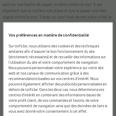
pied sur une feuille de papier, le talon contre le mur. Il est
important que la surface soit plane et que le papier soit bien
aligné contre le mur. Tracez un court trait devant votre orteil le
plus long avec un crayon ou un stylo. Répétez cette opération
pour l'autre pied afin de vérifier si les deux pieds ont la même
Vos préférences en matière de confidentialité
longueur. Ensuite, mesurez la distance entre le talon et la ligne
avec une règle ou un ruban à mesurer.
Astuce :
vous pouvez
Sur torfs.be, nous utilisons des cookies et des techniques
utiliser un morceau de ruban adhésif pour maintenir la feuille de
similaires afin d’assurer le bon fonctionnement du site
papier en place.
(strictement nécessaires) et de recueillir des informations sur
l’utilisation du site et votre comportement de navigation.
Maintenant que vous connaissez exactement la longueur de vos
Nous pouvons personnaliser votre expérience sur notre site
pieds en centimètres, vous pouvez consulter le tableau des
web et nos canaux de communication grâce à des
tailles New Balance. Attention, il y a un tableau séparé pour les
recommandations basées sur vos centres d’intérêt. Nous
pouvons également afficher des publicités personnalisées en
chaussures femmes, hommes et enfants !
dehors de torfs.be. Dans les deux cas, nous déterminons vos
centres d’intérêt en combinant des informations issues de
TABLEAU DES TAILLES NEW BALANCE POUR
votre profil client, de vos commandes et favoris, de votre
FEMMES
comportement de navigation ainsi que des données de tiers si
vous avez donné votre consentement à cet effet.