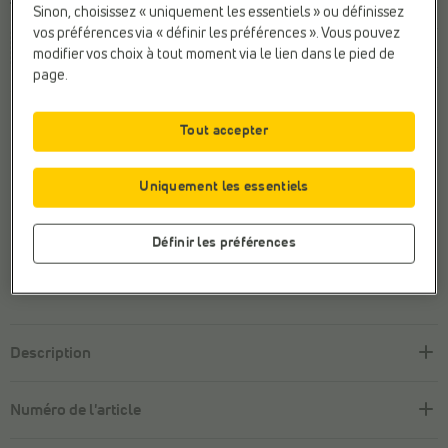
Taille
Sinon, choisissez « uniquement les essentiels » ou définissez
vos préférences via « définir les préférences ». Vous pouvez
36
37
38
39
40
41
42
44
4
modifier vos choix à tout moment via le lien dans le pied de
page.
Cette taille n'est pas en stock.
Tout accepter
Découvrez-en plus sur cette marque
Uniquement les essentiels
Payer en ligne en toute sécurité
Définir les préférences
Retour
gratuit
Service client avec
un sourire
Description
Numéro de l'article