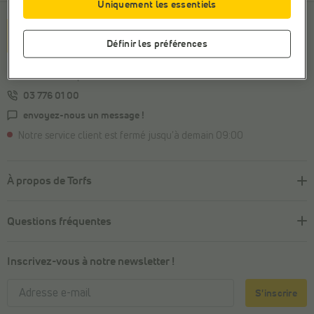
Uniquement les essentiels
Bien
Définir les préférences
dans ses chaussures
Avez-vous une question ?
03 776 01 00
envoyez-nous un message !
Notre service client est fermé jusqu'à demain 09:00
À propos de Torfs
Questions fréquentes
Inscrivez-vous à notre newsletter !
S'inscrire