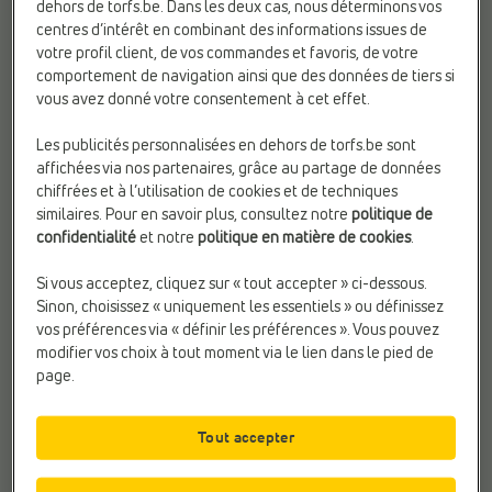
dehors de torfs.be. Dans les deux cas, nous déterminons vos
centres d’intérêt en combinant des informations issues de
votre profil client, de vos commandes et favoris, de votre
comportement de navigation ainsi que des données de tiers si
vous avez donné votre consentement à cet effet.
Vous n'avez toujours pas trouvé ce que vous
cherchiez?
Les publicités personnalisées en dehors de torfs.be sont
Contactez-nous aux coordonnées suivantes:
affichées via nos partenaires, grâce au partage de données
Appelez-nous au
03 776 01 00
chiffrées et à l’utilisation de cookies et de techniques
similaires. Pour en savoir plus, consultez notre
politique de
ou
confidentialité
et notre
politique en matière de cookies
.
Service clientèle (5/7)
Si vous acceptez, cliquez sur « tout accepter » ci-dessous.
Lundi au vendredi :
8h30 - 17h
Sinon, choisissez « uniquement les essentiels » ou définissez
vos préférences via « définir les préférences ». Vous pouvez
modifier vos choix à tout moment via le lien dans le pied de
page.
Recommandés
pour vous
Tout accepter