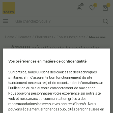
0
0
Aller à la recherche
Aller au menu principal
Home
Hommes
Chaussures
Chaussures plates
Mocassins
Aucun
résultats de la recherche
Vos préférences en matière de confidentialité
Désolé, nous n'avons rien trouvé pour
"
Mocassins
"
Sur torfs.be, nous utilisons des cookies et des techniques
similaires afin d’assurer le bon fonctionnement du site
Réessayez:
(strictement nécessaires) et de recueillir des informations sur
l’utilisation du site et votre comportement de navigation.
Vérifiez l'orthographe
Nous pouvons personnaliser votre expérience sur notre site
Essayez un autre terme de recherche
web et nos canaux de communication grâce à des
recommandations basées sur vos centres d’intérêt. Nous
Utilisez un terme de recherche moins spécifique
pouvons également afficher des publicités personnalisées en