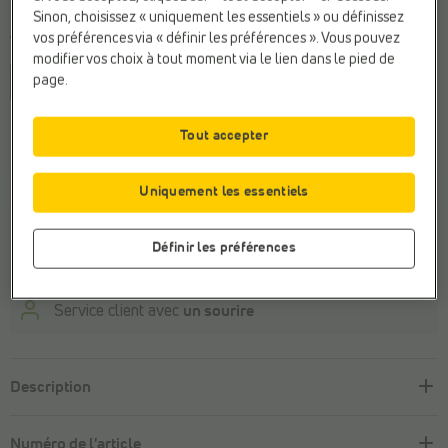
Sinon, choisissez « uniquement les essentiels » ou définissez
vos préférences via « définir les préférences ». Vous pouvez
Taille
modifier vos choix à tout moment via le lien dans le pied de
page.
39
41
44
Cette taille n'est pas en stock.
Tout accepter
Panier
Uniquement les essentiels
Définir les préférences
Payer en ligne en toute sécurité
Retour
gratuit
Service client avec
un sourire
Description
Numéro de l'article