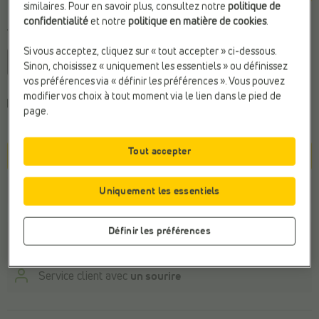
similaires. Pour en savoir plus, consultez notre
politique de
confidentialité
et notre
politique en matière de cookies
.
Taille
Si vous acceptez, cliquez sur « tout accepter » ci-dessous.
40
40,5
41
44,5
46,5
Sinon, choisissez « uniquement les essentiels » ou définissez
vos préférences via « définir les préférences ». Vous pouvez
modifier vos choix à tout moment via le lien dans le pied de
Choisissez une pointure pour connaître
le délai de
page.
livraison
.
Tout accepter
Panier
Stock du magasin
Uniquement les essentiels
Définir les préférences
Payer en ligne en toute sécurité
Retour
gratuit
Service client avec
un sourire