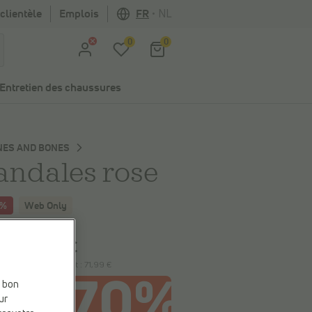
clientèle
Emplois
FR
•
NL
0
0
Entretien des chaussures
NES AND BONES
andales rose
0%
Web Only
 économisez
18,00 €
71,99 €
9 €
le plus bas précédent :
71,99 €
e bon
ur