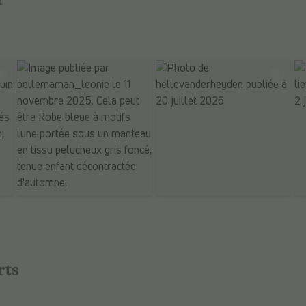
r
rts