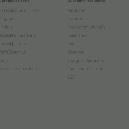
À propos de Torfs
Questions fréquentes
n savoir plus sur Torfs
Retourner
Magasins
Livraison
Emplois
Codes promotionnels
Durabilité chez Torfs
Commander
Conseil pointure
Payer
Torfs Ensemble
Réserver
Blogs
Épargnez des points
Service de réparation
Conditions de l'action
B2B