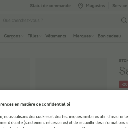
Statut de commande
Magasins
Service 
Aller à la recherche
Aller au menu principal
Garçons
Filles
Vêtements
Marques
Bon cadeau
STO
S
-2
Vous
89,9
rences en matière de confidentialité
Prix 
be, nous utilisons des cookies et des techniques similaires afin d’assurer l
ment du site (strictement nécessaires) et de recueillir des informations s