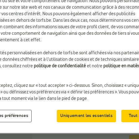
ion du site et votre comportement de navigation. Nous pouvons personnali
e sur notre site web et nos canaux de communication grâce à des reco
 vos centres d’intérêt. Nous pouvons également afficher des publicités
Coul
sées en dehors de torfs.be. Dans les deux cas, nous déterminons vos cen
Rose
en combinant des informations issues de votre profil client, de vos comma
e votre comportement de navigation ainsi que des données de tiers si vo
entement à cet effet.
ités personnalisées en dehors de torfs.be sont affichées via nos partenai
 données chiffrées et à l’utilisation de cookies et de techniques similaire
s, consultez notre
politique de confidentialité
et notre
politique en matiè
Taill
ceptez, cliquez sur « tout accepter » ci-dessous. Sinon, choisissez « uniq
 » ou définissez vos préférences via « définir les préférences ». Vous pou
à tout moment via le lien dans le pied de page.
les préférences
Uniquement les essentiels
Tout