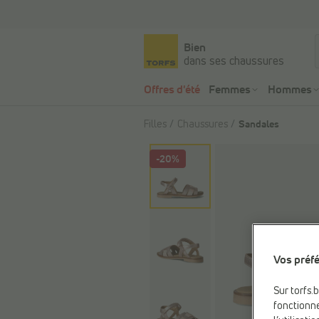
Bien
dans ses chaussures
Offres d'été
Femmes
Hommes
Filles
Chaussures
Sandales
-20%
Vos préfé
Sur torfs.
fonctionne