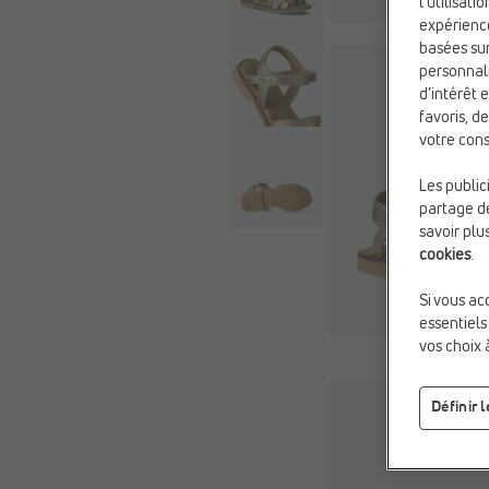
l’utilisat
expérienc
basées sur
personnali
d’intérêt 
favoris, d
votre cons
Les public
partage de
savoir plu
cookies
.
Si vous ac
essentiels
vos choix 
Définir 