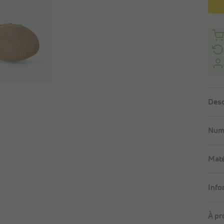
Desc
Numé
Maté
Info
À pr