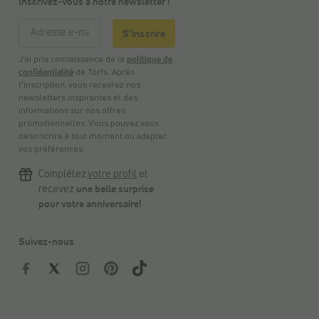
Inscrivez-vous à notre newsletter !
S'inscrire
J’ai pris connaissance de la
politique de
confidentialité
de Torfs. Après
l’inscription, vous recevrez nos
newsletters inspirantes et des
informations sur nos offres
promotionnelles. Vous pouvez vous
désinscrire à tout moment ou adapter
vos préférences.
Complétez
votre profil
et
recevez
une belle surprise
pour votre anniversaire!
Suivez-nous