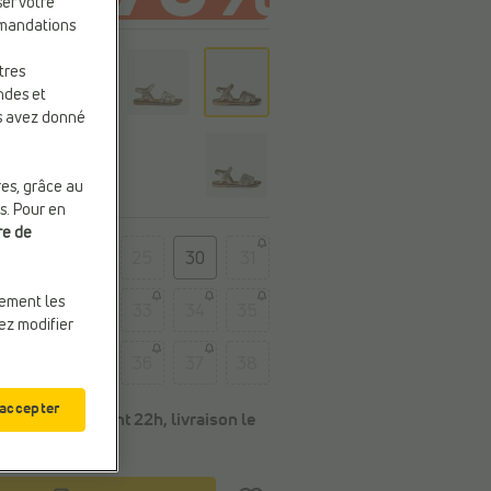
ser votre
mmandations
eur
tres
ndes et
us avez donné
res, grâce au
s. Pour en
re de
e
24
25
30
31
uement les
32
33
34
35
vez modifier
36
37
38
 accepter
Commandé avant 22h, livraison le
mardi