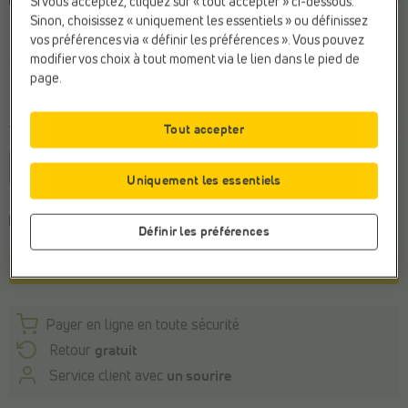
Si vous acceptez, cliquez sur « tout accepter » ci-dessous.
Sinon, choisissez « uniquement les essentiels » ou définissez
vos préférences via « définir les préférences ». Vous pouvez
Couleur
modifier vos choix à tout moment via le lien dans le pied de
Or
page.
Tout accepter
Taille
Dernier article
28
29
30
31
32
33
34
35
3
Uniquement les essentiels
Commandé avant 22h, livraison le mardi
Définir les préférences
Panier
Payer en ligne en toute sécurité
Retour
gratuit
Service client avec
un sourire