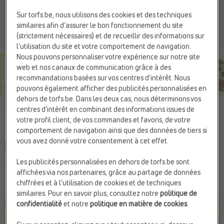
Sur torfs.be, nous utilisons des cookies et des techniques
similaires afin d’assurer le bon fonctionnement du site
(strictement nécessaires) et de recueillir des informations sur
l’utilisation du site et votre comportement de navigation.
Nous pouvons personnaliser votre expérience sur notre site
web et nos canaux de communication grâce à des
recommandations basées sur vos centres d’intérêt. Nous
pouvons également afficher des publicités personnalisées en
dehors de torfs.be. Dans les deux cas, nous déterminons vos
centres d’intérêt en combinant des informations issues de
STONES AND BONES
votre profil client, de vos commandes et favoris, de votre
Sandales or
comportement de navigation ainsi que des données de tiers si
vous avez donné votre consentement à cet effet.
-10%
Web Only
En cuir
Les publicités personnalisées en dehors de torfs.be sont
Vous économisez
10,00 €
affichées via nos partenaires, grâce au partage de données
89,99 €
99,99 €
chiffrées et à l’utilisation de cookies et de techniques
Prix le plus bas précédent :
89,99 €
similaires. Pour en savoir plus, consultez notre
politique de
confidentialité
et notre
politique en matière de cookies
.