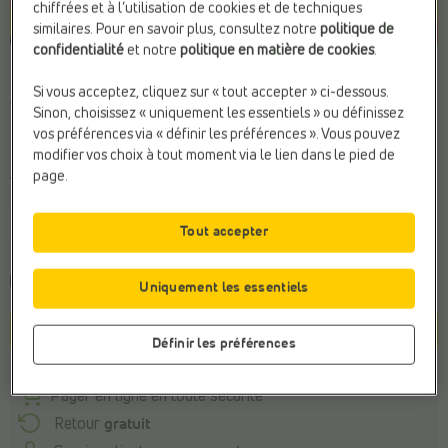
chiffrées et à l’utilisation de cookies et de techniques
similaires. Pour en savoir plus, consultez notre
politique de
confidentialité
et notre
politique en matière de cookies
.
Couleur
Si vous acceptez, cliquez sur « tout accepter » ci-dessous.
Violet
Sinon, choisissez « uniquement les essentiels » ou définissez
vos préférences via « définir les préférences ». Vous pouvez
modifier vos choix à tout moment via le lien dans le pied de
page.
Taille
28
29
30
31
32
33
34
Tout accepter
Commandé avant 22h, livraison le mardi
Uniquement les essentiels
Panier
Définir les préférences
Payer en ligne en toute sécurité
Retour
gratuit