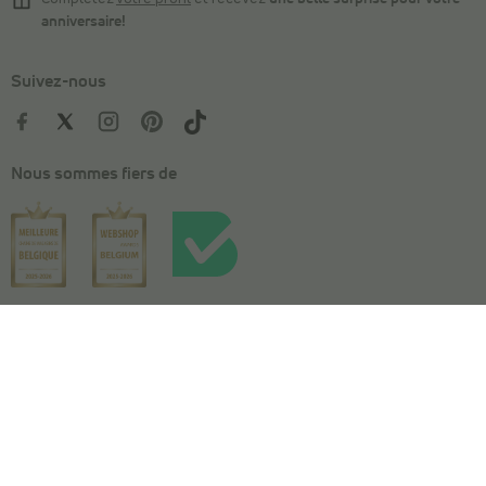
anniversaire!
Suivez-nous
Nous sommes fiers de
Votre taille
Panier
Conditions générales
|
Vie privée
|
Cookies
|
Conditions de l'action
|
Conditions
de concours
|
Déclaration d'accessibilité