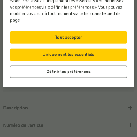
Sinon, choisissez « uniquement les essentiels » ou définissez
Taille
vos préférences via « définir les préférences ». Vous pouvez
modifier vos choix à tout moment via le lien dans le pied de
XS
S
M
L
XL
page.
Cette taille n'est pas en stock.
Tout accepter
Découvrez-en plus sur cette marque
Uniquement les essentiels
Payer en ligne en toute sécurité
Définir les préférences
Retour
gratuit
Service client avec
un sourire
Description
Numéro de l'article