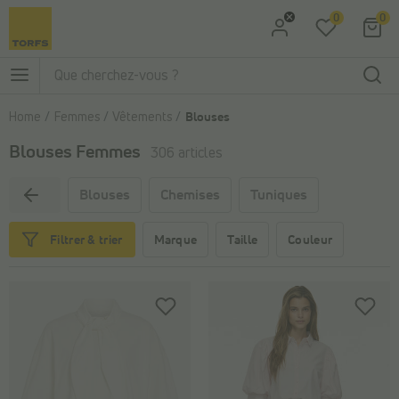
0
0
Aller à la recherche
Aller au menu principal
Home
Femmes
Vêtements
Blouses
Blouses Femmes
306 articles
Blouses
Chemises
Tuniques
Marque
Taille
Couleur
Filtrer & trier