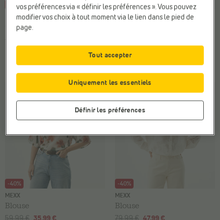
-70%
-70%
vos préférences via « définir les préférences ». Vous pouvez
MINUS
EXPRESSO
modifier vos choix à tout moment via le lien dans le pied de
Chemise
Blouse
page.
99,95 €
29,99 €
89,95 €
26,99 €
Prix le plus bas précédent :
29,99 €
Prix le plus bas précédent :
26,99 €
Tout accepter
2 couleurs
Uniquement les essentiels
Définir les préférences
-40%
-40%
MEXX
MEXX
Blouse
Blouse
59,99 €
35,99 €
79,99 €
47,99 €