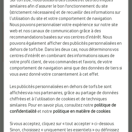
Sur torfs.be, nous utilisons des cookies et des techniques
34,99 €
89,95 €
26,99 €
similaires afin d’assurer le bon fonctionnement du site
Prix le plus bas précédent :
26,99 €
(strictement nécessaires) et de recueillir des informations sur
l’utilisation du site et votre comportement de navigation.
Nous pouvons personnaliser votre expérience sur notre site
web et nos canaux de communication grâce à des
recommandations basées sur vos centres d’intérêt. Nous
pouvons également afficher des publicités personnalisées en
dehors de torfs.be. Dans les deux cas, nous déterminons vos
centres d’intérêt en combinant des informations issues de
votre profil client, de vos commandes et favoris, de votre
comportement de navigation ainsi que des données de tiers si
vous avez donné votre consentement à cet effet.
Les publicités personnalisées en dehors de torfs.be sont
affichées via nos partenaires, grâce au partage de données
chiffrées et à l’utilisation de cookies et de techniques
similaires. Pour en savoir plus, consultez notre
politique de
confidentialité
et notre
politique en matière de cookies
.
Si vous acceptez, cliquez sur « tout accepter » ci-dessous.
Sinon, choisissez « uniquement les essentiels » ou définissez