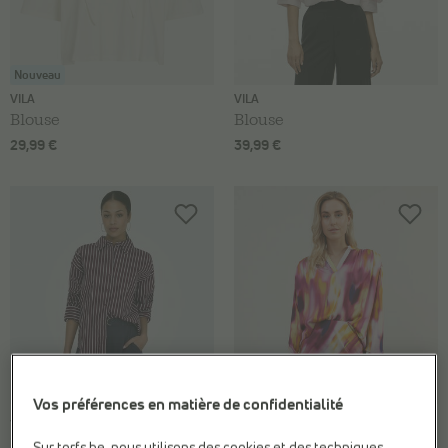
Nouveau
VILA
VILA
Blouse
Blouse
29,99 €
39,99 €
-70%
Vos préférences en matière de confidentialité
JDY
MINUS
Chemise
Blouse