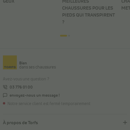
GEOX
MEILLEURES
CHA
CHAUSSURES POUR LES
MET
PIEDS QUI TRANSPIRENT
?
Bien
dans ses chaussures
Avez-vous une question ?
03 776 01 00
envoyez-nous un message !
Notre service client est fermé temporairement
À propos de Torfs