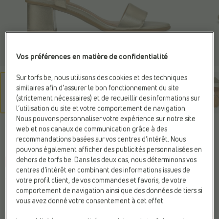
Vos préférences en matière de confidentialité
Sur torfs.be, nous utilisons des cookies et des techniques
similaires afin d’assurer le bon fonctionnement du site
(strictement nécessaires) et de recueillir des informations sur
l’utilisation du site et votre comportement de navigation.
Nous pouvons personnaliser votre expérience sur notre site
GEOX
web et nos canaux de communication grâce à des
Sandales or
recommandations basées sur vos centres d’intérêt. Nous
pouvons également afficher des publicités personnalisées en
dehors de torfs.be. Dans les deux cas, nous déterminons vos
-10%
Web Only
centres d’intérêt en combinant des informations issues de
votre profil client, de vos commandes et favoris, de votre
Vous économisez
11,00 €
99,00 €
comportement de navigation ainsi que des données de tiers si
110,00 €
vous avez donné votre consentement à cet effet.
Prix le plus bas précédent :
99,00 €