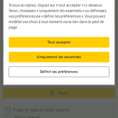
Si vous acceptez, cliquez sur « tout accepter » ci-dessous.
Sinon, choisissez « uniquement les essentiels » ou définissez
Couleur
vos préférences via « définir les préférences ». Vous pouvez
Rouge
modifier vos choix à tout moment via le lien dans le pied de
page.
Taille
Dernier article
Tout accepter
37
38
38,5
39
39,5
41
Uniquement les essentiels
Conseil de la pointure générale
Commandez votre taille habituelle
Définir les préférences
Commandé avant 22h, livraison le mardi
Panier
Payer en ligne en toute sécurité
Retour
gratuit