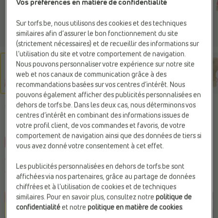
Vos préférences en matière de confidentialité
Sur torfs.be, nous utilisons des cookies et des techniques
similaires afin d’assurer le bon fonctionnement du site
(strictement nécessaires) et de recueillir des informations sur
l’utilisation du site et votre comportement de navigation.
Nous pouvons personnaliser votre expérience sur notre site
web et nos canaux de communication grâce à des
recommandations basées sur vos centres d’intérêt. Nous
pouvons également afficher des publicités personnalisées en
dehors de torfs.be. Dans les deux cas, nous déterminons vos
GEOX
centres d’intérêt en combinant des informations issues de
Sandales rouge
votre profil client, de vos commandes et favoris, de votre
comportement de navigation ainsi que des données de tiers si
-15%
Web Only
vous avez donné votre consentement à cet effet.
Vous économisez
18,00 €
Les publicités personnalisées en dehors de torfs.be sont
102,00 €
120,00 €
affichées via nos partenaires, grâce au partage de données
Prix le plus bas précédent :
102,00 €
chiffrées et à l’utilisation de cookies et de techniques
similaires. Pour en savoir plus, consultez notre
politique de
confidentialité
et notre
politique en matière de cookies
.