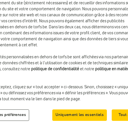
ment du site (strictement nécessaires) et de recueillir des informations s
ion du site et votre comportement de navigation. Nous pouvons personnali
e sur notre site web et nos canaux de communication grâce à des reco
 vos centres d’intérêt. Nous pouvons également afficher des publicités
Coul
sées en dehors de torfs.be. Dans les deux cas, nous déterminons vos cen
Blan
en combinant des informations issues de votre profil client, de vos comma
e votre comportement de navigation ainsi que des données de tiers si vo
entement à cet effet.
Taill
ités personnalisées en dehors de torfs.be sont affichées via nos partenai
 données chiffrées et à l’utilisation de cookies et de techniques similaire
s, consultez notre
politique de confidentialité
et notre
politique en matiè
ook
ceptez, cliquez sur « tout accepter » ci-dessous. Sinon, choisissez « uniq
 » ou définissez vos préférences via « définir les préférences ». Vous pou
à tout moment via le lien dans le pied de page.
les préférences
Uniquement les essentiels
Tout