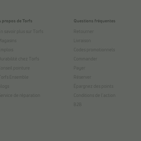
À propos de Torfs
Questions fréquentes
n savoir plus sur Torfs
Retourner
Magasins
Livraison
Emplois
Codes promotionnels
Durabilité chez Torfs
Commander
Conseil pointure
Payer
Torfs Ensemble
Réserver
Blogs
Épargnez des points
Service de réparation
Conditions de l'action
B2B