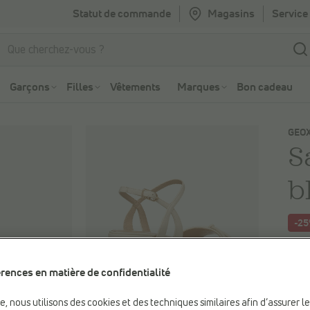
Statut de commande
Magasins
Service 
Aller à la recherche
Aller au menu principal
Garçons
Filles
Vêtements
Marques
Bon cadeau
GEO
S
b
-2
Vous
120,
rences en matière de confidentialité
Prix 
be, nous utilisons des cookies et des techniques similaires afin d’assurer l