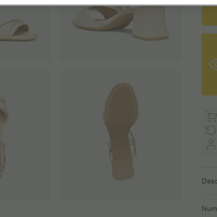
Desc
Numé