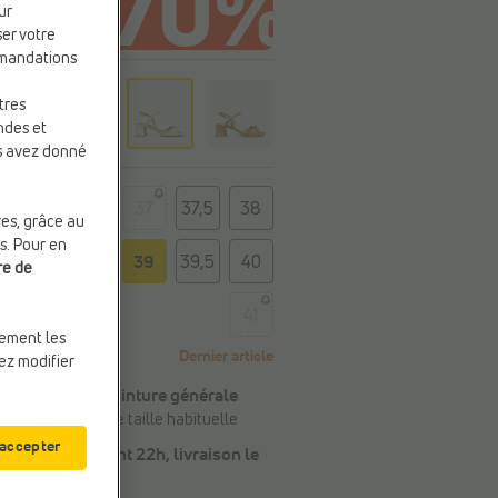
ur
ser votre
mmandations
eur
tres
c
ndes et
us avez donné
e
35
37
37,5
38
res, grâce au
s. Pour en
38,5
39
39,5
40
re de
41
uement les
Dernier article
vez modifier
Conseil de la pointure générale
Commandez votre taille habituelle
 accepter
Commandé avant 22h, livraison le
mardi