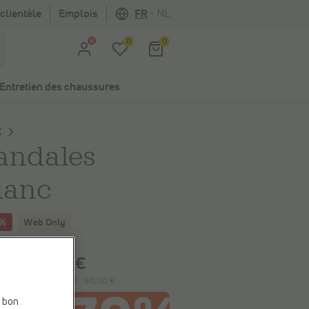
clientèle
Emplois
FR
•
NL
0
0
Entretien des chaussures
X
andales
lanc
5%
Web Only
 économisez
30,00 €
90,00 €
00 €
le plus bas précédent :
90,00 €
e bon