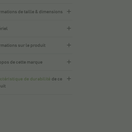
rmations de taille & dimensions
riel
rmations sur le produit
opos de cette marque
ctéristique de durabilité
de ce
uit