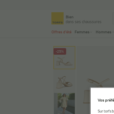
Bien
dans ses chaussures
Offres d'été
Femmes
Hommes
-25%
Vos préfé
Sur torfs.