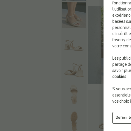
fonctionne
l’utilisat
expérienc
basées sur
personnali
d’intérêt 
favoris, d
votre cons
Les public
partage de
savoir plu
Acheter le l
cookies
.
Si vous ac
essentiels
vos choix 
Définir 