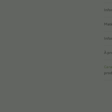
Info
Maté
Info
À pr
Cara
prod