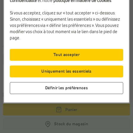
confidentialité
et notre
politique en matière de cookies
.
Si vous acceptez, cliquez sur « tout accepter » ci-dessous.
Sinon, choisissez « uniquement les essentiels » ou définissez
vos préférences via « définir les préférences ». Vous pouvez
modifier vos choix à tout moment via le lien dans le pied de
page.
Taille
Tout accepter
36
37
38
39
40
41
42
Uniquement les essentiels
Conseil de la pointure générale
Commandez votre taille habituelle
Définir les préférences
Livraison dans les
3-5 jours ouvrables
Panier
Stock du magasin