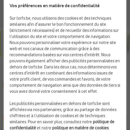
Vos préférences en matière de confidentialité
Sur torfs.be, nous utilisons des cookies et des techniques
similaires afin d’assurer le bon fonctionnement du site
(strictement nécessaires) et de recueillir des informations sur
l’utilisation du site et votre comportement de navigation.
Nous pouvons personnaliser votre expérience sur notre site
web et nos canaux de communication grâce à des
recommandations basées sur vos centres d’intérêt. Nous
pouvons également afficher des publicités personnalisées en
TAMARIS
dehors de torfs.be. Dans les deux cas, nous déterminons vos
Escarpins blanc
centres d’intérêt en combinant des informations issues de
votre profil client, de vos commandes et favoris, de votre
-25%
Web Only
comportement de navigation ainsi que des données de tiers si
vous avez donné votre consentement à cet effet.
Vous économisez
20,00 €
59,99 €
79,99 €
Les publicités personnalisées en dehors de torfs.be sont
Prix le plus bas précédent :
59,99 €
affichées via nos partenaires, grâce au partage de données
chiffrées et à l’utilisation de cookies et de techniques
similaires. Pour en savoir plus, consultez notre
politique de
confidentialité
et notre
politique en matière de cookies
.