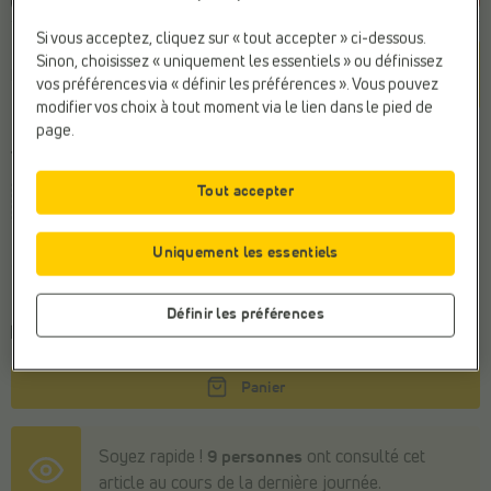
Si vous acceptez, cliquez sur « tout accepter » ci-dessous.
Couleur
Sinon, choisissez « uniquement les essentiels » ou définissez
Blanc
vos préférences via « définir les préférences ». Vous pouvez
modifier vos choix à tout moment via le lien dans le pied de
page.
Taille
Tout accepter
35
36
37
38
39
40
41
Uniquement les essentiels
Conseil de la pointure générale
Commandez votre taille habituelle
Définir les préférences
Commandé avant 22h, livraison le mardi
Panier
Soyez rapide !
9 personnes
ont consulté cet
article au cours de la dernière journée.