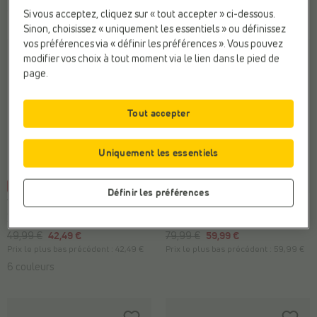
2 couleurs
2 couleurs
Si vous acceptez, cliquez sur « tout accepter » ci-dessous.
Sinon, choisissez « uniquement les essentiels » ou définissez
vos préférences via « définir les préférences ». Vous pouvez
modifier vos choix à tout moment via le lien dans le pied de
page.
Tout accepter
Uniquement les essentiels
-15%
-25%
Définir les préférences
TAMARIS
TAMARIS
Escarpins classiques
Escarpins à bride
49,99 €
42,49 €
79,99 €
59,99 €
Prix le plus bas précédent :
42,49 €
Prix le plus bas précédent :
59,99 €
6 couleurs