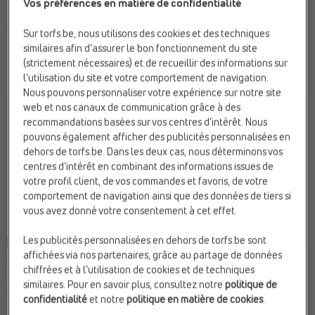
Vos préférences en matière de confidentialité
Escarpins
Sandales
140,00 €
126,00 €
69,99 €
59,49 €
Sur torfs.be, nous utilisons des cookies et des techniques
Prix le plus bas précédent :
126,00 €
Prix le plus bas précédent :
59,49 €
similaires afin d’assurer le bon fonctionnement du site
2 couleurs
(strictement nécessaires) et de recueillir des informations sur
l’utilisation du site et votre comportement de navigation.
Nous pouvons personnaliser votre expérience sur notre site
web et nos canaux de communication grâce à des
recommandations basées sur vos centres d’intérêt. Nous
pouvons également afficher des publicités personnalisées en
dehors de torfs.be. Dans les deux cas, nous déterminons vos
centres d’intérêt en combinant des informations issues de
votre profil client, de vos commandes et favoris, de votre
comportement de navigation ainsi que des données de tiers si
vous avez donné votre consentement à cet effet.
Les publicités personnalisées en dehors de torfs.be sont
-20%
-10%
affichées via nos partenaires, grâce au partage de données
GABOR
TAMARIS
chiffrées et à l’utilisation de cookies et de techniques
Escarpins
Escarpins
similaires. Pour en savoir plus, consultez notre
politique de
115,00 €
92,00 €
79,99 €
71,99 €
confidentialité
et notre
politique en matière de cookies
.
Prix le plus bas précédent :
92,00 €
Prix le plus bas précédent :
71,99 €