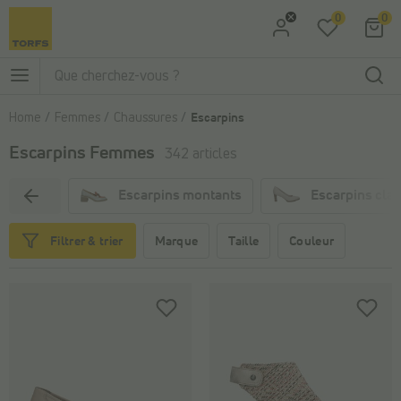
0
0
Aller à la recherche
Aller au menu principal
Home
Femmes
Chaussures
Escarpins
Escarpins Femmes
342 articles
Escarpins montants
Escarpins cla
Marque
Taille
Couleur
Filtrer & trier