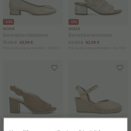
-40%
-10%
RIEKER
RIEKER
Escarpins classiques
Escarpins montants
75,99 €
45,59 €
69,99 €
62,99 €
Prix le plus bas précédent :
45,59 €
Prix le plus bas précédent :
62,99 €
-10%
-15%
NEROGIARDINI
TAMARIS