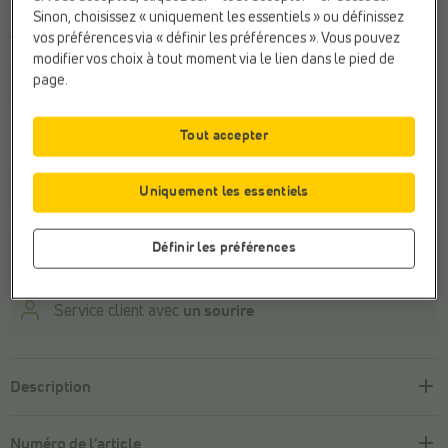
Sinon, choisissez « uniquement les essentiels » ou définissez
vos préférences via « définir les préférences ». Vous pouvez
Taille
modifier vos choix à tout moment via le lien dans le pied de
page.
36
39
40
41
42
Cette taille n'est pas en stock.
Tout accepter
Découvrez-en plus sur cette marque
Uniquement les essentiels
Définir les préférences
Payer en ligne en toute sécurité
Retour
gratuit
Service client avec
un sourire
Description
Numéro de l'article