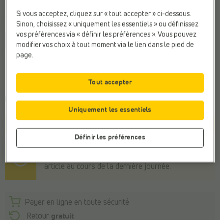
Si vous acceptez, cliquez sur « tout accepter » ci-dessous.
Taille
Sinon, choisissez « uniquement les essentiels » ou définissez
vos préférences via « définir les préférences ». Vous pouvez
36
37
38
40
modifier vos choix à tout moment via le lien dans le pied de
page.
Conseil de la pointure générale
Commandez votre taille habituelle
Tout accepter
Commandé avant 22h, livraison le demain
Uniquement les essentiels
Panier
Définir les préférences
Soyez rapide !
5 personnes
ont consulté cet
article au cours de la dernière journée.
Payer en ligne en toute sécurité
Retour
gratuit