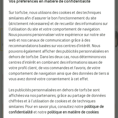
Vos préférences en matière de confidentialité
Sur torfs.be, nous utilisons des cookies et des techniques
similaires afin d’assurer le bon fonctionnement du site
(strictement nécessaires) et de recueillir des informations sur
l’utilisation du site et votre comportement de navigation.
Nous pouvons personnaliser votre expérience sur notre site
web et nos canaux de communication grâce à des
recommandations basées sur vos centres d’intérêt. Nous
pouvons également afficher des publicités personnalisées en
dehors de torfs.be. Dans les deux cas, nous déterminons vos
GEOX
centres d’intérêt en combinant des informations issues de
Ballerines noir
votre profil client, de vos commandes et favoris, de votre
comportement de navigation ainsi que des données de tiers si
-45%
Web Only
vous avez donné votre consentement à cet effet.
Vous économisez
54,00 €
Les publicités personnalisées en dehors de torfs.be sont
66,00 €
120,00 €
affichées via nos partenaires, grâce au partage de données
Prix le plus bas précédent :
66,00 €
chiffrées et à l’utilisation de cookies et de techniques
similaires. Pour en savoir plus, consultez notre
politique de
confidentialité
et notre
politique en matière de cookies
.