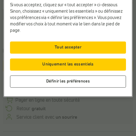
Taille
Dernier article
Si vous acceptez, cliquez sur « tout accepter » ci-dessous.
Sinon, choisissez « uniquement les essentiels » ou définissez
37
41
vos préférences via « définir les préférences ». Vous pouvez
modifier vos choix à tout moment via le lien dans le pied de
page.
Conseil de la pointure générale
Commandez votre taille habituelle
Tout accepter
Commandé avant 22h, livraison le lundi
Uniquement les essentiels
Panier
Stock du magasin
Définir les préférences
Payer en ligne en toute sécurité
Retour
gratuit
Service client avec
un sourire