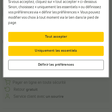
Taille
Si vous acceptez, cliquez sur « tout accepter » ci-dessous.
Sinon, choisissez « uniquement les essentiels » ou définissez
36
37
vos préférences via « définir les préférences ». Vous pouvez
modifier vos choix à tout moment via le lien dans le pied de
page.
Conseil de la pointure générale
Commandez votre taille habituelle
Tout accepter
Commandé avant 22h, livraison le mardi
Uniquement les essentiels
Panier
Définir les préférences
Stock du magasin
Payer en ligne en toute sécurité
Retour
gratuit
Service client avec
un sourire