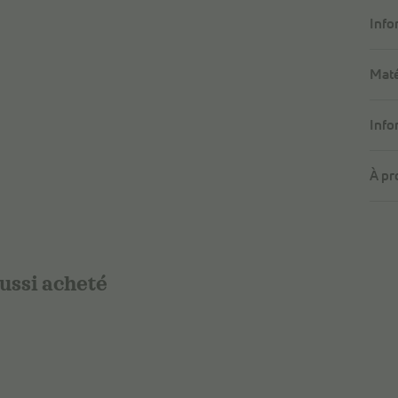
Info
Maté
Info
À pr
aussi acheté