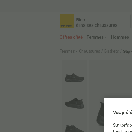
Bien
dans ses chaussures
Offres d'été
Femmes
Hommes
Femmes
Chaussures
Baskets
Slip
Vos préfé
Sur torfs.
fonctionne