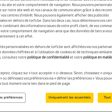
ion du site et votre comportement de navigation. Nous pouvons personnali
e sur notre site web et nos canaux de communication grâce à des reco
 vos centres d’intérêt. Nous pouvons également afficher des publicités
sées en dehors de torfs.be. Dans les deux cas, nous déterminons vos cen
Taill
en combinant des informations issues de votre profil client, de vos comma
e votre comportement de navigation ainsi que des données de tiers si vo
entement à cet effet.
ités personnalisées en dehors de torfs.be sont affichées via nos partenai
 données chiffrées et à l’utilisation de cookies et de techniques similaire
s, consultez notre
politique de confidentialité
et notre
politique en matiè
ceptez, cliquez sur « tout accepter » ci-dessous. Sinon, choisissez « uniq
 » ou définissez vos préférences via « définir les préférences ». Vous pou
à tout moment via le lien dans le pied de page.
les préférences
Uniquement les essentiels
Tout