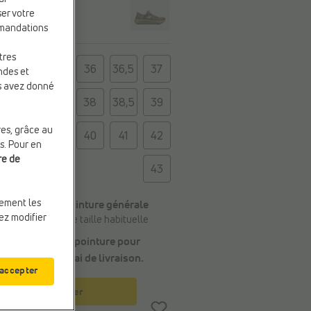
ser votre
mmandations
tres
e
35
36
36,5
37
ndes et
us avez donné
37,5
38
38,5
39
res, grâce au
39,5
40
41
42
s. Pour en
re de
43
uement les
Conseil de la pointure générale
vez modifier
Commandez votre taille habituelle
Choisissez une pointure pour
connaître
le délai de livraison
.
 accepter
Panier