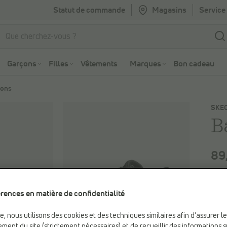
Statut de commande
Magasins
Service 
Aller à la recherche
Aller au menu principal
Garçons
Filles
Vêtements
Marques
Bon cadeau
-ons
SKE
B
89
Coul
rences en matière de confidentialité
Noir
be, nous utilisons des cookies et des techniques similaires afin d’assurer l
ment du site (strictement nécessaires) et de recueillir des informations s