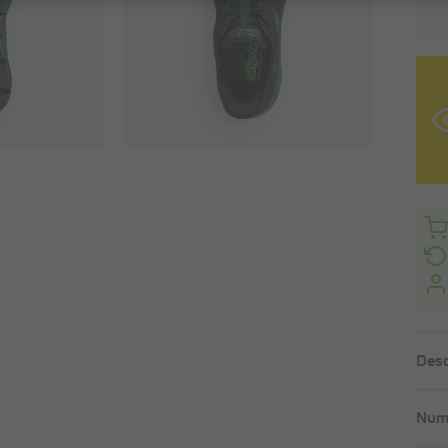
Desc
Numé