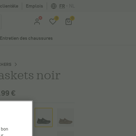
clientèle
Emplois
FR
•
NL
0
0
Entretien des chaussures
CHERS
askets noir
,99 €
eur
e bon
ur