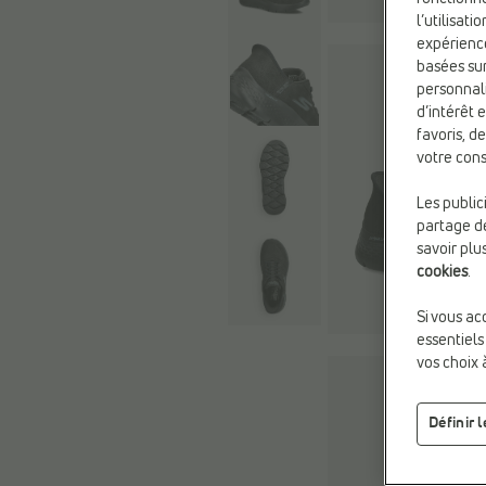
l’utilisat
expérienc
basées sur
personnali
d’intérêt 
favoris, d
votre cons
Les public
partage de
savoir plu
cookies
.
Si vous ac
essentiels
vos choix 
Définir 