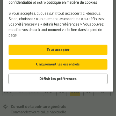
confidentialité
et notre
politique en matière de cookies
.
Si vous acceptez, cliquez sur « tout accepter » ci-dessous.
Sinon, choisissez « uniquement les essentiels » ou définissez
vos préférences via « définir les préférences ». Vous pouvez
modifier vos choix à tout moment via le lien dans le pied de
page.
Tout accepter
Uniquement les essentiels
Définir les préférences
Taille
35,5
36
36,5
37,5
38
38,5
39
40
40
Conseil de la pointure générale
Commandez votre taille habituelle