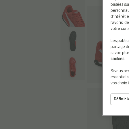
basées sur
personnali
d’intérêt 
favoris, d
votre cons
Les public
partage de
savoir plu
cookies
.
Si vous ac
essentiels
vos choix 
Définir 