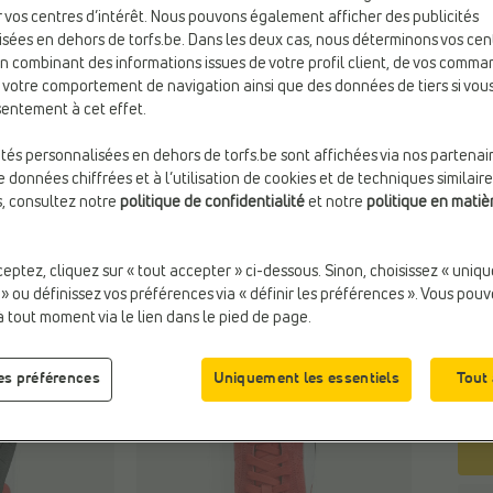
 vos centres d’intérêt. Nous pouvons également afficher des publicités
Coul
sées en dehors de torfs.be. Dans les deux cas, nous déterminons vos cen
Rou
en combinant des informations issues de votre profil client, de vos comma
e votre comportement de navigation ainsi que des données de tiers si vo
entement à cet effet.
Taill
ités personnalisées en dehors de torfs.be sont affichées via nos partenai
 données chiffrées et à l’utilisation de cookies et de techniques similaire
s, consultez notre
politique de confidentialité
et notre
politique en matiè
ceptez, cliquez sur « tout accepter » ci-dessous. Sinon, choisissez « uniq
 » ou définissez vos préférences via « définir les préférences ». Vous pou
à tout moment via le lien dans le pied de page.
les préférences
Uniquement les essentiels
Tout