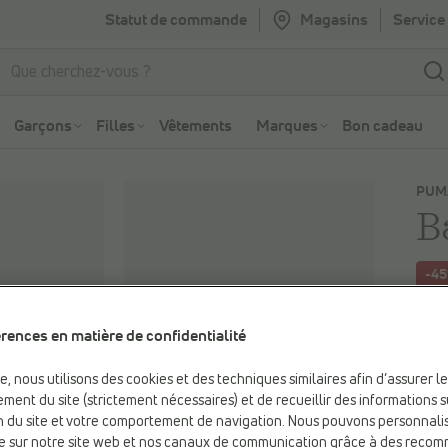
Statut de commande
Magasins
Service 
Aller à la recherche
Aller au menu principal
Garçons
Filles
Vêtements
Marques
Bon cadeau
PUM
B
-4
Vous
rences en matière de confidentialité
89,9
Prix 
be, nous utilisons des cookies et des techniques similaires afin d’assurer l
ment du site (strictement nécessaires) et de recueillir des informations s
ion du site et votre comportement de navigation. Nous pouvons personnali
e sur notre site web et nos canaux de communication grâce à des reco