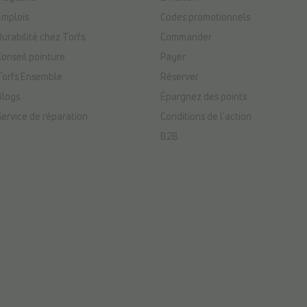
Emplois
Codes promotionnels
Durabilité chez Torfs
Commander
Conseil pointure
Payer
Torfs Ensemble
Réserver
Blogs
Épargnez des points
Service de réparation
Conditions de l'action
B2B