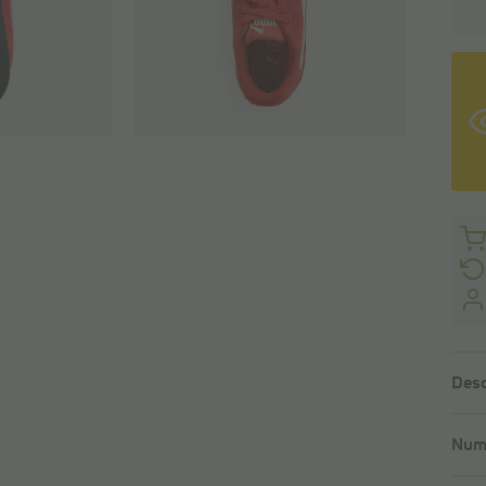
Desc
Numé