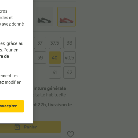
eur
tres
ge
ndes et
us avez donné
e
36
37
37,5
38
res, grâce au
s. Pour en
re de
38,5
39
40
40,5
41
42
uement les
vez modifier
Conseil de la pointure générale
Commandez votre taille habituelle
Commandé avant 22h, livraison le
 accepter
mardi
Panier