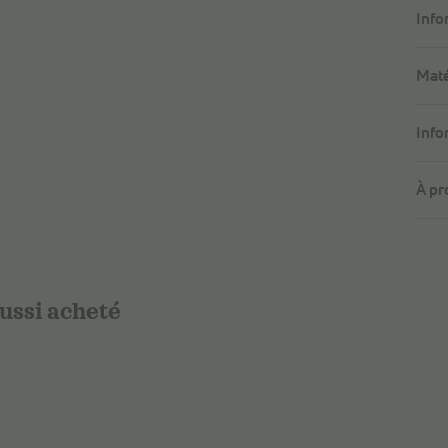
Info
Maté
Info
À pr
aussi acheté