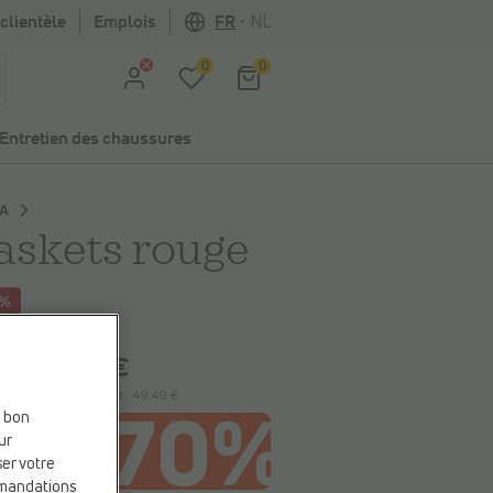
clientèle
Emplois
FR
•
NL
0
0
Entretien des chaussures
A
askets rouge
5%
 économisez
40,50 €
49,49 €
9 €
le plus bas précédent :
49,49 €
e bon
ur
ser votre
mmandations