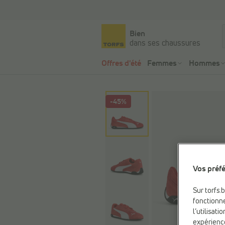
Bien
dans ses chaussures
Offres d'été
Femmes
Hommes
-45%
Vos préfé
Sur torfs.
fonctionne
l’utilisat
expérienc