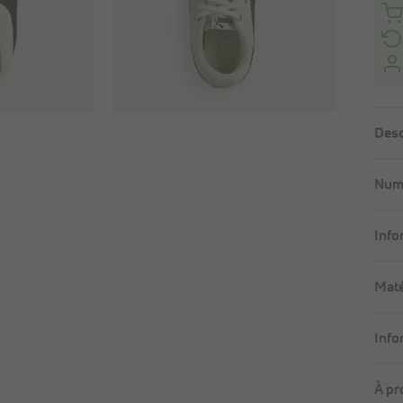
Desc
Numé
Info
Maté
Info
À pr