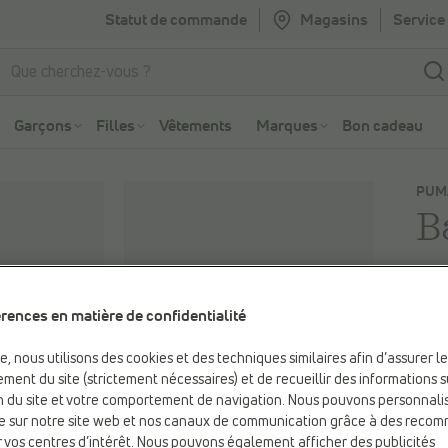
Statut de commande
Magasins
Service 
Aller à la recherche
Aller au menu principal
Garçons
Filles
Vêtements
Marques
Bon cadeau
PUM
B
59
rences en matière de confidentialité
Coul
be, nous utilisons des cookies et des techniques similaires afin d’assurer l
Beig
ment du site (strictement nécessaires) et de recueillir des informations s
ion du site et votre comportement de navigation. Nous pouvons personnali
e sur notre site web et nos canaux de communication grâce à des reco
 vos centres d’intérêt. Nous pouvons également afficher des publicités