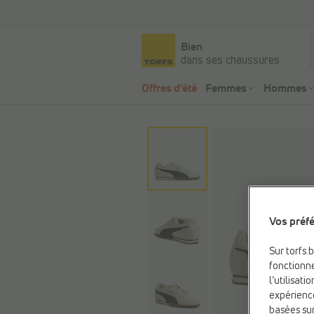
Bien
dans ses chaussures
Offres d'été
Femmes
Hommes
Vos préfé
Sur torfs.
fonctionne
l’utilisat
expérienc
basées sur