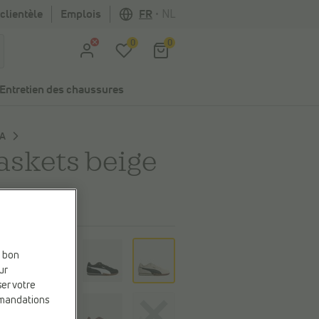
clientèle
Emplois
FR
•
NL
0
0
Entretien des chaussures
A
askets beige
,99 €
eur
e bon
e
ur
ser votre
mmandations