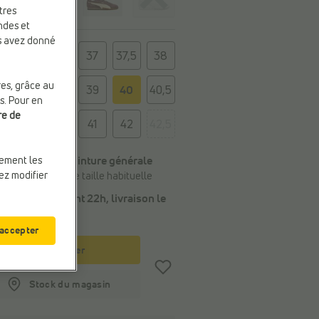
tres
ndes et
us avez donné
e
36
37
37,5
38
res, grâce au
38,5
39
40
40,5
s. Pour en
re de
41
42
42,5
Conseil de la pointure générale
uement les
vez modifier
Commandez votre taille habituelle
Commandé avant 22h, livraison le
demain
 accepter
Panier
Stock du magasin