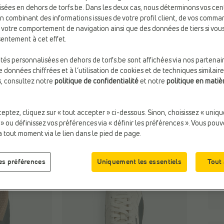
sées en dehors de torfs.be. Dans les deux cas, nous déterminons vos cen
en combinant des informations issues de votre profil client, de vos comma
e votre comportement de navigation ainsi que des données de tiers si vo
Taill
entement à cet effet.
ités personnalisées en dehors de torfs.be sont affichées via nos partenai
 données chiffrées et à l’utilisation de cookies et de techniques similaire
s, consultez notre
politique de confidentialité
et notre
politique en matiè
ceptez, cliquez sur « tout accepter » ci-dessous. Sinon, choisissez « uniq
 » ou définissez vos préférences via « définir les préférences ». Vous pou
à tout moment via le lien dans le pied de page.
les préférences
Uniquement les essentiels
Tout