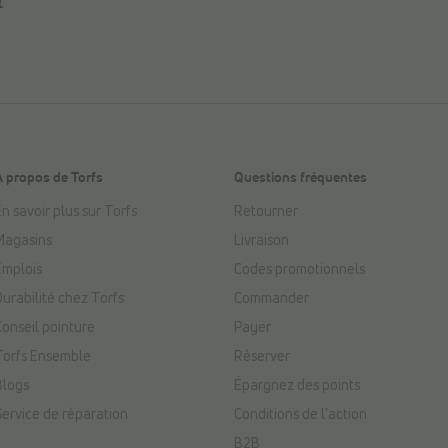
r
À propos de Torfs
Questions fréquentes
n savoir plus sur Torfs
Retourner
Magasins
Livraison
Emplois
Codes promotionnels
Durabilité chez Torfs
Commander
Conseil pointure
Payer
Torfs Ensemble
Réserver
Blogs
Épargnez des points
Service de réparation
Conditions de l'action
B2B