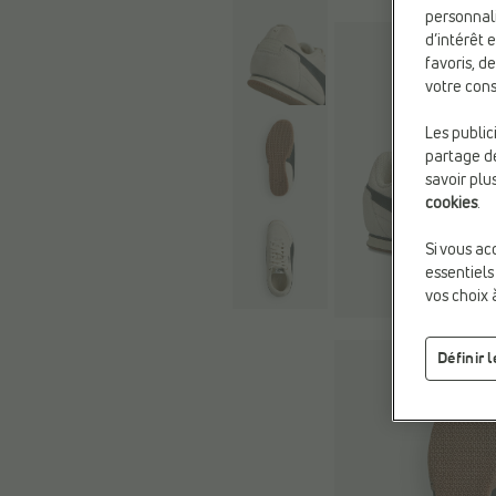
personnali
d’intérêt 
favoris, d
votre cons
Les public
partage de
savoir plu
cookies
.
Si vous ac
essentiels
vos choix 
Définir 