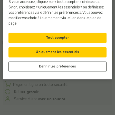
Taille
Si vous acceptez, cliquez sur « tout accepter » ci-dessous.
Sinon, choisissez « uniquement les essentiels » ou définissez
35,5
36
36,5
37,5
38
38,5
39
40
40
vos préférences via « définir les préférences ». Vous pouvez
modifier vos choix à tout moment via le lien dans le pied de
page.
Conseil de la pointure générale
Commandez votre taille habituelle
Tout accepter
Commandé avant 22h, livraison le demain
Uniquement les essentiels
Panier
Définir les préférences
Stock du magasin
Payer en ligne en toute sécurité
Retour
gratuit
Service client avec
un sourire