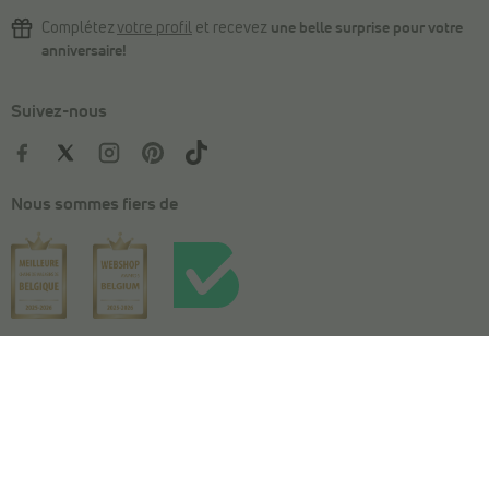
Complétez
votre profil
et recevez
une belle surprise pour votre
anniversaire!
Suivez-nous
Nous sommes fiers de
Votre taille
Panier
Conditions générales
|
Vie privée
|
Cookies
|
Conditions de l'action
|
Conditions
de concours