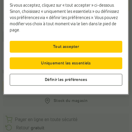
Si vous acceptez, cliquez sur « tout accepter » ci-dessous.
Sinon, choisissez « uniquement les essentiels » ou définissez
vos préférences via « définir les préférences ». Vous pouvez
modifier vos choix à tout moment via le lien dans le pied de
Taille
page.
36
37
38
39
40
41
42
Tout accepter
Conseil de la pointure générale
Commandez votre taille habituelle
Uniquement les essentiels
Commandé avant 22h, livraison le demain
Définir les préférences
Panier
Stock du magasin
Payer en ligne en toute sécurité
Retour
gratuit