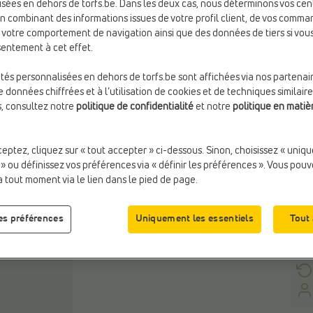
sées en dehors de torfs.be. Dans les deux cas, nous déterminons vos cen
en combinant des informations issues de votre profil client, de vos comma
Coul
e votre comportement de navigation ainsi que des données de tiers si vo
Blan
entement à cet effet.
ités personnalisées en dehors de torfs.be sont affichées via nos partenai
Taill
 données chiffrées et à l’utilisation de cookies et de techniques similaire
s, consultez notre
politique de confidentialité
et notre
politique en matiè
ceptez, cliquez sur « tout accepter » ci-dessous. Sinon, choisissez « uniq
 » ou définissez vos préférences via « définir les préférences ». Vous pou
à tout moment via le lien dans le pied de page.
les préférences
Uniquement les essentiels
Tout