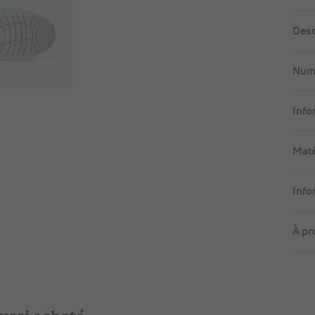
Desc
Numé
Info
Maté
Info
À pr