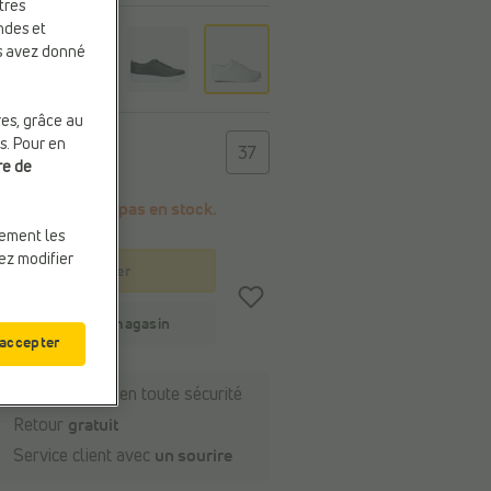
tres
ndes et
eur
us avez donné
c
res, grâce au
e
s. Pour en
37
re de
Cette taille n'est pas en stock.
uement les
vez modifier
Panier
Stock du magasin
 accepter
Payer en ligne en toute sécurité
Retour
gratuit
Service client avec
un sourire