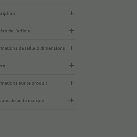
ription
ro de l'article
rmations de taille & dimensions
riel
rmations sur le produit
opos de cette marque