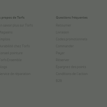
À propos de Torfs
Questions fréquentes
n savoir plus sur Torfs
Retourner
Magasins
Livraison
Emplois
Codes promotionnels
Durabilité chez Torfs
Commander
Conseil pointure
Payer
Torfs Ensemble
Réserver
Blogs
Épargnez des points
Service de réparation
Conditions de l'action
B2B