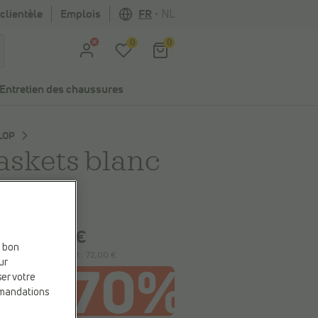
clientèle
Emplois
FR
•
NL
0
0
Entretien des chaussures
LOP
askets blanc
0%
 économisez
48,00 €
72,00 €
00 €
e bon
le plus bas précédent :
72,00 €
ur
ser votre
mmandations