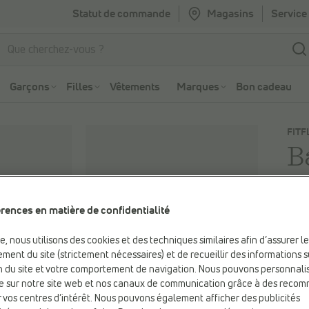
Statut de commande
Magasins
Service 
Aller à la recherche
Aller au menu principal
Garçons
Filles
Vêtements
Marques
Bon cadeau
FITF
B
-4
rences en matière de confidentialité
Vous
120,
be, nous utilisons des cookies et des techniques similaires afin d’assurer l
Prix 
ment du site (strictement nécessaires) et de recueillir des informations s
ion du site et votre comportement de navigation. Nous pouvons personnali
e sur notre site web et nos canaux de communication grâce à des reco
 vos centres d’intérêt. Nous pouvons également afficher des publicités