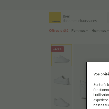
Bien
dans ses chaussures
Offres d'été
Femmes
Hommes
-40%
Vos préfé
Sur torfs.
fonctionne
l’utilisat
expérienc
basées sur