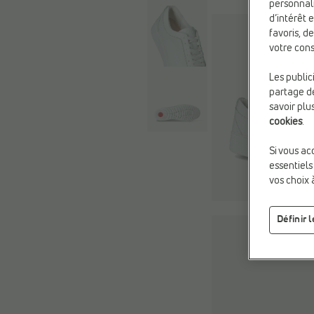
personnali
d’intérêt 
favoris, d
votre cons
Les public
partage de
savoir plu
cookies
.
Si vous ac
essentiels
vos choix 
Définir 