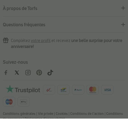
À propos de Torfs
Questions fréquentes
Complétez
votre profil
et recevez
une belle surprise pour votre
anniversaire!
Suivez-nous
Conditions générales
|
Vie privée
|
Cookies
|
Conditions de l'action
|
Conditions
de concours
|
Déclaration d’accessibilité
© Copyright 2026 Torfs. All Rights Reserved. NV L. TORFS - Numéro