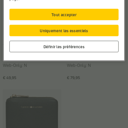
Tout accepter
Uniquement les essentiels
PORTE-MONNAIES ZIPPÉ
PORTE-MONNAIES ZIPPÉ
Tommy Hilfiger
Tommy Hilfiger
Définir les préférences
Marque:
Tommy Hilfiger
Marque:
Tommy Hilfiger
Matière:
Cuir
Matière:
Simili cuir
Web-Only:
N
Web-Only:
N
€ 49,95
€ 79,95