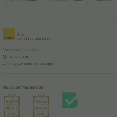
Retour au contenu principal
Bien
dans ses chaussures
Avez-vous une question ?
03 776 01 00
envoyez-nous un message !
Nous sommes fiers de