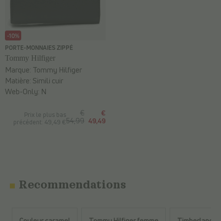
-10%
PORTE-MONNAIES ZIPPÉ
Tommy Hilfiger
Marque:
Tommy Hilfiger
Matière:
Simili cuir
Web-Only:
N
€
€
Prix le plus bas
54,99
49,49
précédent: 49,49 €
Recommendations
Couleur caramel
Tommy Hilfiger femme
Timberland C