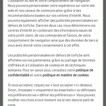
l’utilisation du site et votre comportement de navigation.
Nous pouvons personnaliser votre expérience sur notre site
web et nos canaux de communication grâce à des
recommandations basées sur vos centres d’intérêt. Nous
pouvons également afficher des publicités personnalisées en
dehors de torfs.be. Dans les deux cas, nous déterminons vos
centres d’intérêt en combinant des informations issues de
-10%
votre profil client, de vos commandes et favoris, de votre
PORTE-MONNAIES ZIPPÉ
PORTE-MONNAIES ZIPPÉ
comportement de navigation ainsi que des données de tiers si
Tommy Hilfiger
Tommy Hilfiger
vous avez donné votre consentement à cet effet.
Marque:
Tommy Hilfiger
Marque:
Tommy Hilfiger
Matière:
Simili cuir
Matière:
Simili cuir
Les publicités personnalisées en dehors de torfs.be sont
Web-Only:
N
Web-Only:
N
affichées via nos partenaires, grâce au partage de données
chiffrées et à l’utilisation de cookies et de techniques
similaires. Pour en savoir plus, consultez notre
politique de
€ 69,99
€
€
Prix le plus bas
59,99
53,99
précédent: 53,99 €
confidentialité
et notre
politique en matière de cookies
.
Si vous acceptez, cliquez sur « tout accepter » ci-dessous.
Sinon, choisissez « uniquement les essentiels » ou définissez
vos préférences via « définir les préférences ». Vous pouvez
modifier vos choix à tout moment via le lien dans le pied de
page.