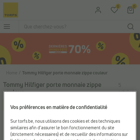
Passer au contenu principal
0
0
Home
Tommy Hilfiger porte monnaie zippe couleur
Tommy Hilfiger porte monnaie zippe
5
couleur
articles
Filter & sorteer
Vos préférences en matière de confidentialité
Sur torfs.be, nous utilisons des cookies et des techniques
similaires afin d’assurer le bon fonctionnement du site
(strictement nécessaires) et de recueillir des informations sur