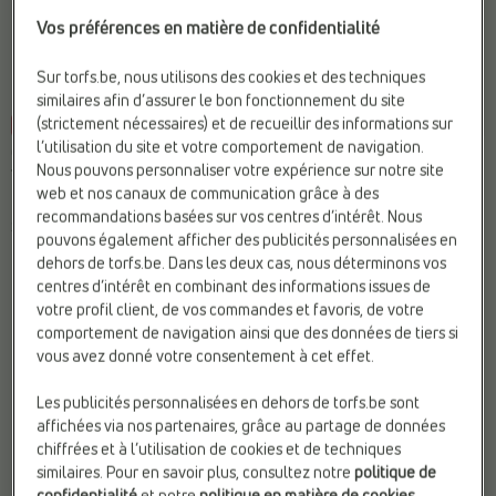
Vos préférences en matière de confidentialité
Sur torfs.be, nous utilisons des cookies et des techniques
similaires afin d’assurer le bon fonctionnement du site
(strictement nécessaires) et de recueillir des informations sur
-10%
l’utilisation du site et votre comportement de navigation.
CHAUSSURES BATEAU
CHAUSSURES À LACETS
Nous pouvons personnaliser votre expérience sur notre site
Tommy Hilfiger
Tommy Hilfiger
web et nos canaux de communication grâce à des
Matière:
Cuir
Fermeture:
Lacets
recommandations basées sur vos centres d’intérêt. Nous
Sexe:
Femmes
Marque:
Tommy Hilfiger
pouvons également afficher des publicités personnalisées en
Tendance:
Pastel
Matière:
Textile
dehors de torfs.be. Dans les deux cas, nous déterminons vos
centres d’intérêt en combinant des informations issues de
€
€
€ 120,00
Prix le plus bas
votre profil client, de vos commandes et favoris, de votre
120,00
108,00
précédent: 108,00
comportement de navigation ainsi que des données de tiers si
€
vous avez donné votre consentement à cet effet.
Les publicités personnalisées en dehors de torfs.be sont
affichées via nos partenaires, grâce au partage de données
chiffrées et à l’utilisation de cookies et de techniques
similaires. Pour en savoir plus, consultez notre
politique de
confidentialité
et notre
politique en matière de cookies
.