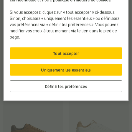
Si vous acceptez, cliquez sur « tout accepter » ci-dessous.
Sinon, choisissez « uniquement les essentiels » ou définissez
vos préférences via « définir les préférences ». Vous pouvez
modifier vos choix à tout moment via le lien dans le pied de
page.
CHAUSSURES PLATES
BASKETS BASSES
Tommy Hilfiger
Tommy Hilfiger
Compat. Semelles Ortho.:
Oui
Compat. Semelles Ortho.:
Oui
Tout accepter
Fermeture:
Lacets
Fermeture:
Lacets
Marque:
Tommy Hilfiger
Matière:
Textile
Uniquement les essentiels
€ 99,99
€ 99,95
Définir les préférences