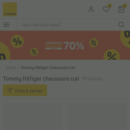
Passer au contenu principal
0
0
Home
Tommy Hilfiger chaussure cuir
Tommy Hilfiger chaussure cuir
117 articles
Filter & sorteer