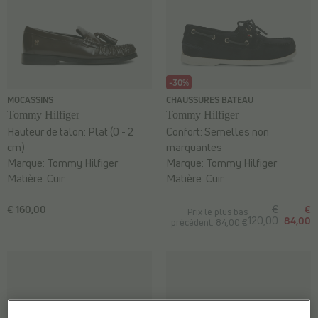
-30%
MOCASSINS
CHAUSSURES BATEAU
Tommy Hilfiger
Tommy Hilfiger
Hauteur de talon:
Plat (0 - 2
Confort:
Semelles non
cm)
marquantes
Marque:
Tommy Hilfiger
Marque:
Tommy Hilfiger
Matière:
Cuir
Matière:
Cuir
€ 160,00
€
€
Prix le plus bas
120,00
84,00
précédent: 84,00 €