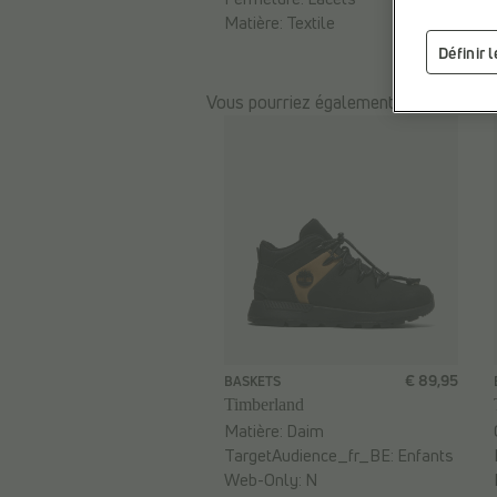
Matière:
Textile
Définir 
Vous pourriez également être intéress
€ 89,95
BASKETS
Timberland
Matière:
Daim
TargetAudience_fr_BE:
Enfants
Web-Only:
N