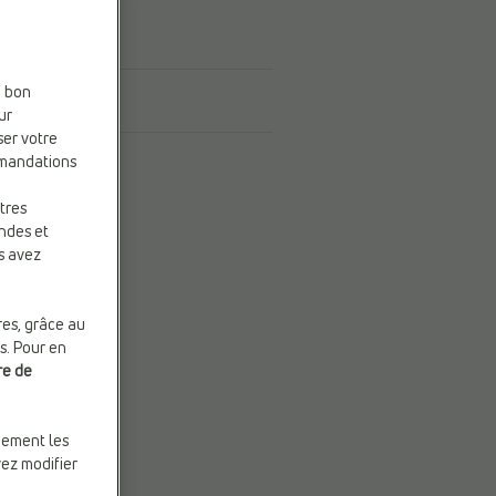
e bon
ur
ser votre
mmandations
tres
andes et
s avez
res, grâce au
s. Pour en
re de
quement les
vez modifier