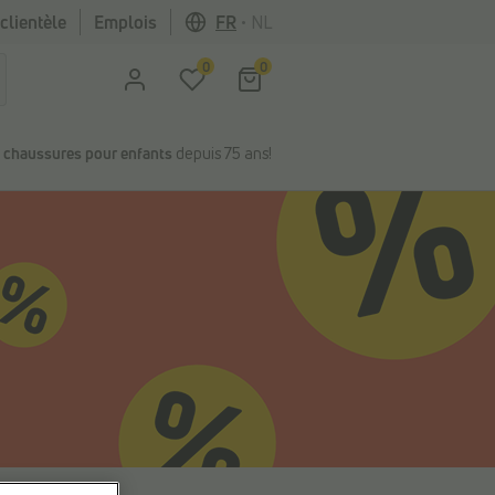
clientèle
Emplois
FR
•
NL
0
0
n
chaussures pour enfants
depuis 75 ans!