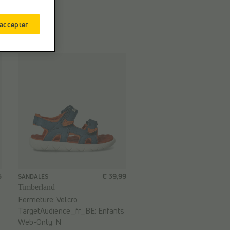
 accepter
5
€ 39,99
SANDALES
Timberland
Fermeture:
Velcro
TargetAudience_fr_BE:
Enfants
Web-Only:
N