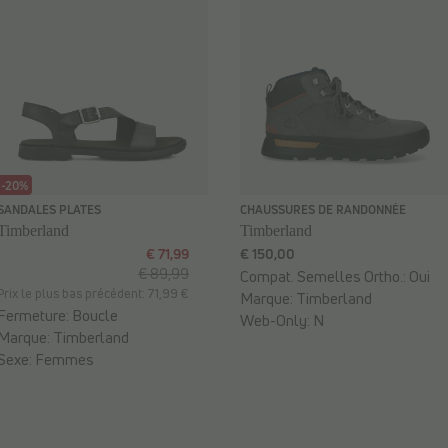
-20%
SANDALES PLATES
CHAUSSURES DE RANDONNÉE
Timberland
Timberland
€ 71,99
€ 150,00
€ 89,99
Compat. Semelles Ortho.:
Oui
Prix le plus bas précédent: 71,99 €
Marque:
Timberland
Fermeture:
Boucle
Web-Only:
N
Marque:
Timberland
Sexe:
Femmes