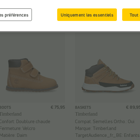
les préférences
Uniquement les essentiels
Tout
é par
€ 75,95
€ 89,9
BOOTS
BASKETS
Timberland
Timberland
Confort:
Doublure chaude
Compat. Semelles Ortho.:
Oui
Fermeture:
Velcro
Marque:
Timberland
Matière:
Daim
TargetAudience_fr_BE:
Enfants