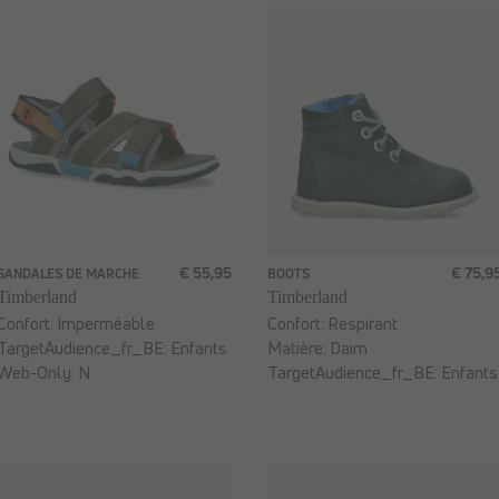
€ 55,95
€ 75,9
SANDALES DE MARCHE
BOOTS
Timberland
Timberland
Confort:
Imperméable
Confort:
Respirant
TargetAudience_fr_BE:
Enfants
Matière:
Daim
Web-Only:
N
TargetAudience_fr_BE:
Enfants