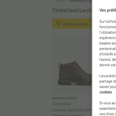
Home
Timberland Larchmont
Timberland Larchmont
Vos préfé
1 artic
Sur torfs.
Filter & sorteer
fonctionne
l’utilisat
expérienc
basées sur
personnali
d’intérêt 
favoris, d
donné vot
Les public
partage de
savoir plu
cookies
.
€ 170,00
BOOTS À LACETS
Si vous ac
Timberland
essentiels
Compat. Semelles Ortho.:
Oui
vos choix 
Fermeture:
Lacets