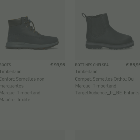
€ 99,95
€ 85,9
BOOTS
BOTTINES CHELSEA
Timberland
Timberland
Confort:
Semelles non
Compat. Semelles Ortho.:
Oui
marquantes
Marque:
Timberland
Marque:
Timberland
TargetAudience_fr_BE:
Enfants
Matière:
Textile