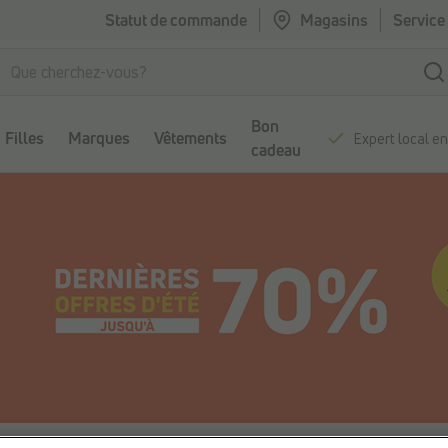
Statut de commande
Magasins
Service 
Bon
Filles
Marques
Vêtements
Expert local e
cadeau