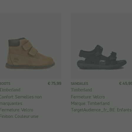
€ 75,99
€ 45,9
BOOTS
SANDALES
Timberland
Timberland
Confort:
Semelles non
Fermeture:
Velcro
marquantes
Marque:
Timberland
Fermeture:
Velcro
TargetAudience_fr_BE:
Enfants
Finition:
Couleur unie