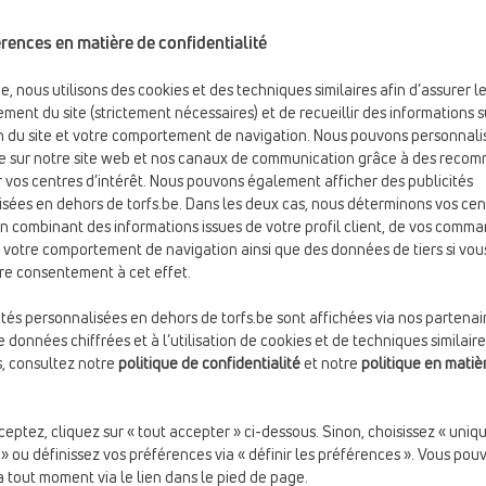
rences en matière de confidentialité
le
be, nous utilisons des cookies et des techniques similaires afin d’assurer l
ment du site (strictement nécessaires) et de recueillir des informations s
ion du site et votre comportement de navigation. Nous pouvons personnali
e sur notre site web et nos canaux de communication grâce à des reco
 vos centres d’intérêt. Nous pouvons également afficher des publicités
sées en dehors de torfs.be. Dans les deux cas, nous déterminons vos cen
en combinant des informations issues de votre profil client, de vos comm
e votre comportement de navigation ainsi que des données de tiers si vou
re consentement à cet effet.
ités personnalisées en dehors de torfs.be sont affichées via nos partenai
 données chiffrées et à l’utilisation de cookies et de techniques similaire
s, consultez notre
politique de confidentialité
et notre
politique en matiè
ceptez, cliquez sur « tout accepter » ci-dessous. Sinon, choisissez « uni
 » ou définissez vos préférences via « définir les préférences ». Vous pou
à tout moment via le lien dans le pied de page.