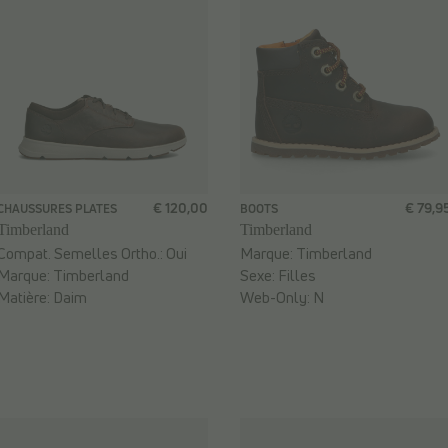
€ 120,00
€ 79,9
CHAUSSURES PLATES
BOOTS
Timberland
Timberland
Compat. Semelles Ortho.:
Oui
Marque:
Timberland
Marque:
Timberland
Sexe:
Filles
Matière:
Daim
Web-Only:
N