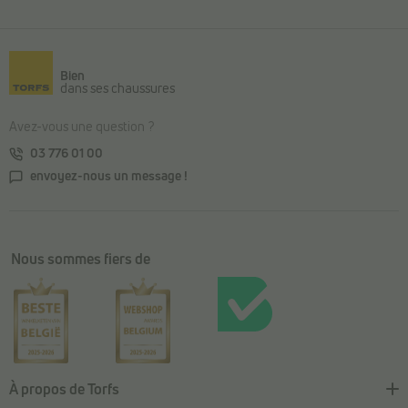
Retour au contenu principal
Bien
dans ses chaussures
Avez-vous une question ?
03 776 01 00
envoyez-nous un message !
Nous sommes fiers de
À propos de Torfs