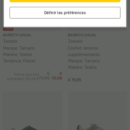
Définir les préférences
-30%
BASKETS CASUAL
BASKETS CASUAL
Tamaris
Tamaris
Marque:
Tamaris
Confort:
Amortis
Matière:
Textile
supplémentaires
Tendance:
Pastel
Marque:
Tamaris
Matière:
Textile
€
€
Prix le plus bas
79,99
55,99
précédent: 55,99 €
€ 79,95