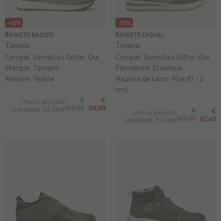
-40%
-25%
BASKETS BASSES
BASKETS CASUAL
Tamaris
Tamaris
Compat. Semelles Ortho.:
Oui
Compat. Semelles Ortho.:
Oui
Marque:
Tamaris
Fermeture:
Élastique
Matière:
Textile
Hauteur de talon:
Plat (0 - 2
cm)
€
€
Prix le plus bas
99,99
59,99
précédent: 59,99 €
€
€
Prix le plus bas
89,99
67,49
précédent: 67,49 €