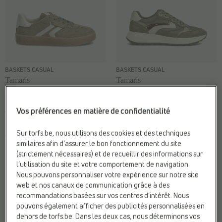
BASKETS CASUAL
BASKETS CASUAL
Tamaris
Tamaris
Fermeture:
Lacets
Hauteur de talon:
Semelle
Matière:
Textile
épaisse (> 3 cm)
Vos préférences en matière de confidentialité
Web-Only:
N
Marque:
Tamaris
Matière:
Textile
Sur torfs.be, nous utilisons des cookies et des techniques
€ 99,99
similaires afin d’assurer le bon fonctionnement du site
€ 89,99
(strictement nécessaires) et de recueillir des informations sur
l’utilisation du site et votre comportement de navigation.
Nous pouvons personnaliser votre expérience sur notre site
web et nos canaux de communication grâce à des
recommandations basées sur vos centres d’intérêt. Nous
pouvons également afficher des publicités personnalisées en
dehors de torfs.be. Dans les deux cas, nous déterminons vos