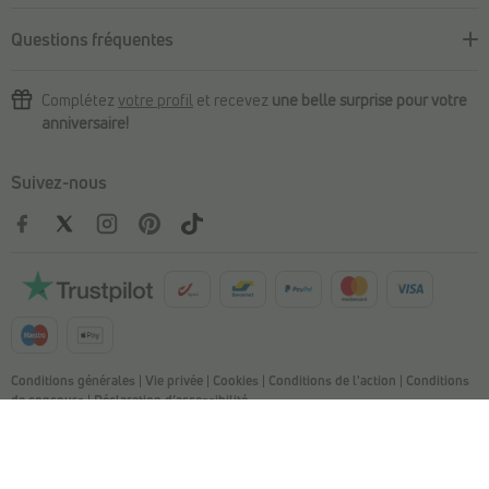
Questions fréquentes
Complétez
votre profil
et recevez
une belle surprise pour votre
anniversaire!
Suivez-nous
Conditions générales
|
Vie privée
|
Cookies
|
Conditions de l'action
|
Conditions
de concours
|
Déclaration d’accessibilité
© Copyright 2026 Torfs. All Rights Reserved. NV L. TORFS - Numéro
d'entreprise BE 0404.054.092 - Afschrijverslaan 2, 9140 Temse
This site is protected by reCAPTCHA and the Google
Privacy Policy and
Terms