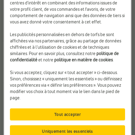
centres d’intérêt en combinant des informations issues de
votre profil client, de vos commandes et favoris, de votre
comportement de navigation ainsi que des données de tiers si
vous avez donné votre consentement à cet effet.
Les publicités personnalisées en dehors de torfs.be sont
BASKETS CASUAL
BASKETS CASUAL
affichées via nos partenaires, grâce au partage de données
Tamaris
Tamaris
chiffrées et à l’utilisation de cookies et de techniques
Hauteur de talon:
Plat (0 - 2
Confort:
Amortis
similaires. Pour en savoir plus, consultez notre
politique de
cm)
supplémentaires
confidentialité
et notre
politique en matière de cookies
.
Matière:
Textile
Fermeture:
Fermeture éclair &
Sexe:
Femmes
lacets
Si vous acceptez, cliquez sur « tout accepter » ci-dessous.
Matière:
Textile
Sinon, choisissez « uniquement les essentiels » ou définissez
€ 79,99
vos préférences via « définir les préférences ». Vous pouvez
€ 59,95
modifier vos choix à tout moment via le lien dans le pied de
page.
Tout accepter
Uniquement les essentiels