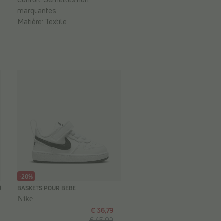
marquantes
Matière:
Textile
-20%
9
BASKETS POUR BÉBÉ
Nike
€ 36,79
€ 45,99