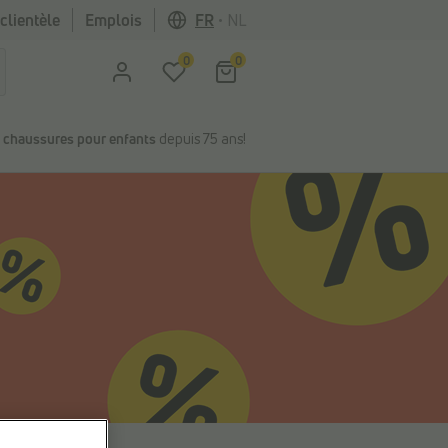
clientèle
Emplois
FR
•
NL
0
0
n
chaussures pour enfants
depuis 75 ans!