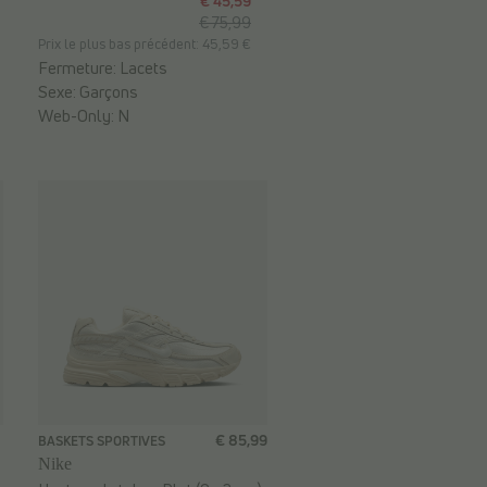
€ 45,59
€ 75,99
Prix le plus bas précédent: 45,59 €
Fermeture:
Lacets
Sexe:
Garçons
Web-Only:
N
€ 85,99
BASKETS SPORTIVES
Nike