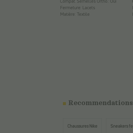
Compat. Semelles Ortho.:
Oui
Fermeture:
Lacets
Matière:
Textile
Recommendations
Chaussures Nike
Sneakers f