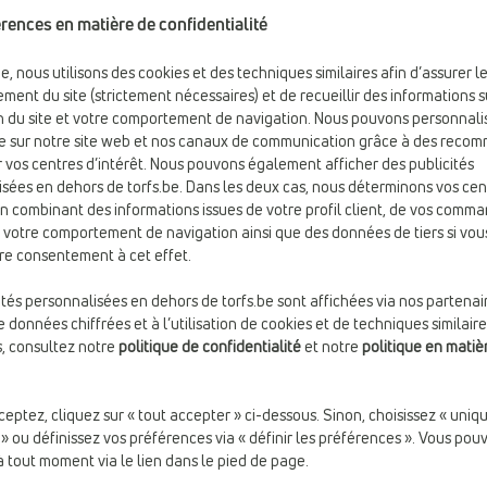
rences en matière de confidentialité
be, nous utilisons des cookies et des techniques similaires afin d’assurer l
ment du site (strictement nécessaires) et de recueillir des informations s
ion du site et votre comportement de navigation. Nous pouvons personnali
e sur notre site web et nos canaux de communication grâce à des reco
 vos centres d’intérêt. Nous pouvons également afficher des publicités
sées en dehors de torfs.be. Dans les deux cas, nous déterminons vos cen
en combinant des informations issues de votre profil client, de vos comm
e votre comportement de navigation ainsi que des données de tiers si vou
re consentement à cet effet.
ités personnalisées en dehors de torfs.be sont affichées via nos partenai
 données chiffrées et à l’utilisation de cookies et de techniques similaire
s, consultez notre
politique de confidentialité
et notre
politique en matiè
€ 89,99
€ 75,9
BASKETS BASSES
BASKETS BASSES
ceptez, cliquez sur « tout accepter » ci-dessous. Sinon, choisissez « uni
Nike
Nike
 » ou définissez vos préférences via « définir les préférences ». Vous pou
à tout moment via le lien dans le pied de page.
Confort:
Semelles non
Fermeture:
Lacets
marquantes
Matière:
Textile