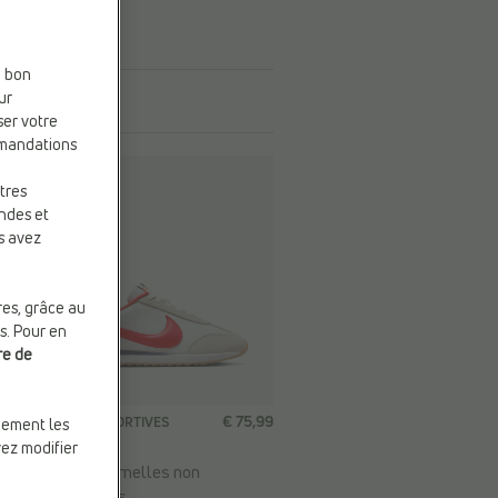
e bon
ur
ser votre
mmandations
tres
andes et
s avez
res, grâce au
s. Pour en
re de
9
€ 75,99
BASKETS SPORTIVES
quement les
Nike
vez modifier
Confort:
Semelles non
marquantes