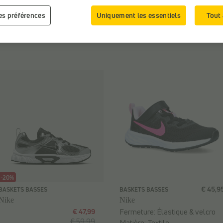
Marque:
Nike
Sexe:
Hommes
les préférences
Uniquement les essentiels
Tout
Matière:
Textile
-20%
€ 45,9
BASKETS BASSES
BASKETS BASSES
Nike
Nike
€ 47,99
Fermeture:
Élastique & velcro
€ 59,99
Matière:
Textile