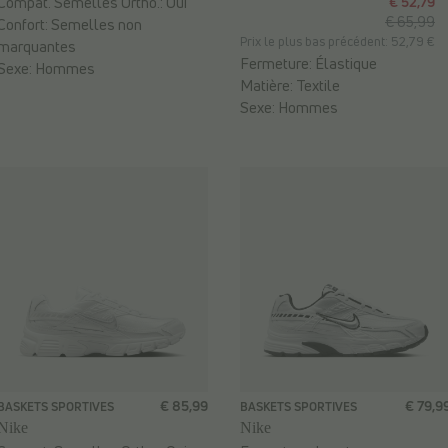
Compat. Semelles Ortho.:
Oui
€ 52,79
€ 65,99
Confort:
Semelles non
Prix le plus bas précédent: 52,79 €
marquantes
Fermeture:
Élastique
Sexe:
Hommes
Matière:
Textile
Sexe:
Hommes
€ 85,99
€ 79,9
BASKETS SPORTIVES
BASKETS SPORTIVES
Nike
Nike