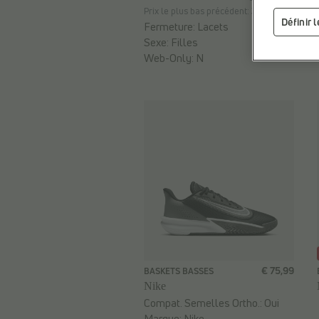
Prix le plus bas précédent: 36,79 €
Définir 
Fermeture:
Lacets
Sexe:
Filles
Web-Only:
N
€ 75,99
BASKETS BASSES
Nike
Compat. Semelles Ortho.:
Oui
Marque:
Nike