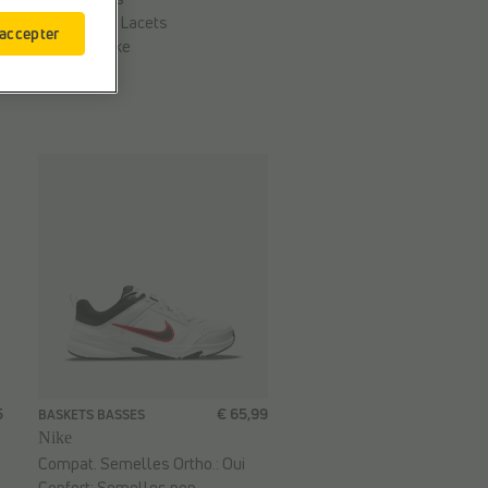
Fermeture:
Lacets
 accepter
Marque:
Nike
5
€ 65,99
BASKETS BASSES
Nike
Compat. Semelles Ortho.:
Oui
Confort:
Semelles non