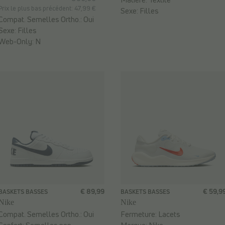
Prix le plus bas précédent: 47,99 €
Sexe:
Filles
Compat. Semelles Ortho.:
Oui
Sexe:
Filles
Web-Only:
N
€ 89,99
€ 59,9
BASKETS BASSES
BASKETS BASSES
Nike
Nike
Compat. Semelles Ortho.:
Oui
Fermeture:
Lacets