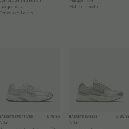
Confort:
Semelles non
Marque:
Nike
marquantes
Matière:
Textile
Fermeture:
Lacets
€ 79,95
€ 85,9
BASKETS SPORTIVES
BASKETS BASSES
Nike
Nike