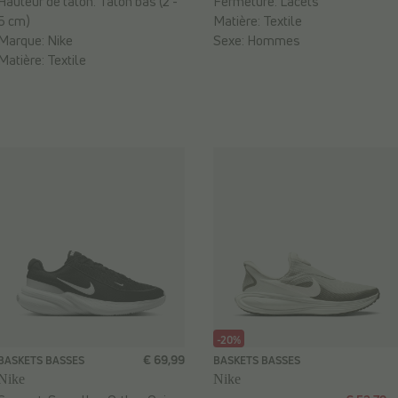
Hauteur de talon:
Talon bas (2 -
Fermeture:
Lacets
5 cm)
Matière:
Textile
Marque:
Nike
Sexe:
Hommes
Matière:
Textile
-20%
€ 69,99
BASKETS BASSES
BASKETS BASSES
Nike
Nike