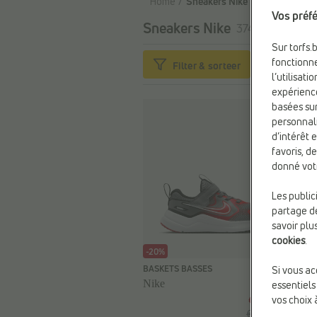
Home
Sneakers Nike
Vos préfé
Sneakers Nike
374 articles
Sur torfs.
fonctionne
Filter & sorteer
l’utilisat
expérienc
basées sur
personnali
d’intérêt 
favoris, d
donné vot
Les public
partage de
savoir plu
cookies
.
-20%
BASKETS BASSES
Si vous ac
Nike
essentiels
vos choix 
€ 36,79
€ 45,99