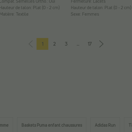
Compat. Semelles Ortho.:
Oui
Fermeture:
Lacets
Hauteur de talon:
Plat (0 - 2 cm)
Hauteur de talon:
Plat (0 - 2 cm)
Matière:
Textile
Sexe:
Femmes
1
2
3
...
17
emme
Baskets Puma enfant chaussures
Adidas Run
T