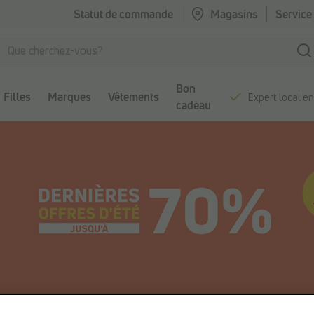
Statut de commande
Magasins
Service 
Bon
Filles
Marques
Vêtements
Expert local e
cadeau