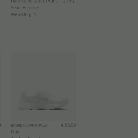
Hauteur de talon:
Plat (0 - 2 cm)
Sexe:
Femmes
Web-Only:
N
9
€ 85,99
BASKETS SPORTIVES
Nike