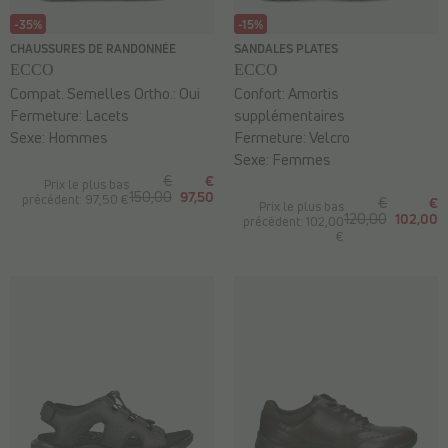
-35%
-15%
CHAUSSURES DE RANDONNÉE
SANDALES PLATES
ECCO
ECCO
Compat. Semelles Ortho.:
Oui
Confort:
Amortis
Fermeture:
Lacets
supplémentaires
Sexe:
Hommes
Fermeture:
Velcro
Sexe:
Femmes
€
€
Prix le plus bas
150,00
97,50
précédent: 97,50 €
€
€
Prix le plus bas
120,00
102,00
précédent: 102,00
€