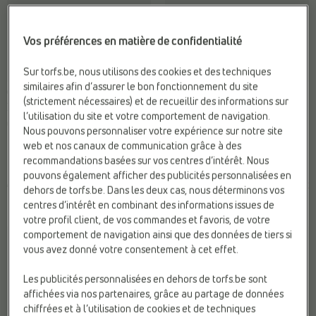
Vos préférences en matière de confidentialité
Sur torfs.be, nous utilisons des cookies et des techniques
-35%
similaires afin d’assurer le bon fonctionnement du site
CHAUSSURES CLASSIQUES
CHAUSSURES PLATES
(strictement nécessaires) et de recueillir des informations sur
ECCO
ECCO
l’utilisation du site et votre comportement de navigation.
Compat. Semelles Ortho.:
Oui
Compat. Semelles Ortho.:
Oui
Nous pouvons personnaliser votre expérience sur notre site
Marque:
ECCO
Marque:
ECCO
web et nos canaux de communication grâce à des
Matière:
Textile
Matière:
Textile
recommandations basées sur vos centres d’intérêt. Nous
pouvons également afficher des publicités personnalisées en
€ 125,00
€
€
Prix le plus bas
dehors de torfs.be. Dans les deux cas, nous déterminons vos
150,00
97,50
précédent: 97,50 €
centres d’intérêt en combinant des informations issues de
votre profil client, de vos commandes et favoris, de votre
comportement de navigation ainsi que des données de tiers si
vous avez donné votre consentement à cet effet.
Les publicités personnalisées en dehors de torfs.be sont
affichées via nos partenaires, grâce au partage de données
chiffrées et à l’utilisation de cookies et de techniques