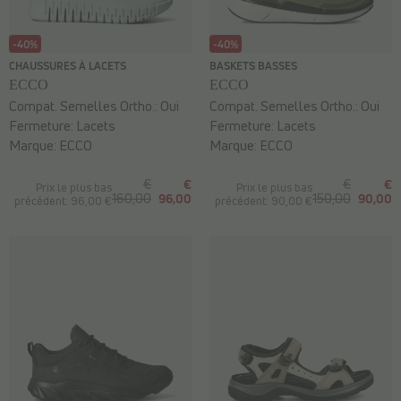
-40%
-40%
CHAUSSURES À LACETS
BASKETS BASSES
ECCO
ECCO
Compat. Semelles Ortho.:
Oui
Compat. Semelles Ortho.:
Oui
Fermeture:
Lacets
Fermeture:
Lacets
Marque:
ECCO
Marque:
ECCO
€
€
€
€
Prix le plus bas
Prix le plus bas
160,00
96,00
150,00
90,00
précédent: 96,00 €
précédent: 90,00 €