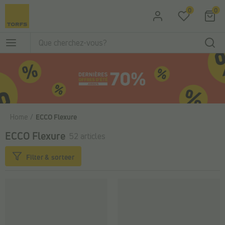
Passer au contenu principal
0
0
Home
ECCO Flexure
ECCO Flexure
52 articles
Filter & sorteer