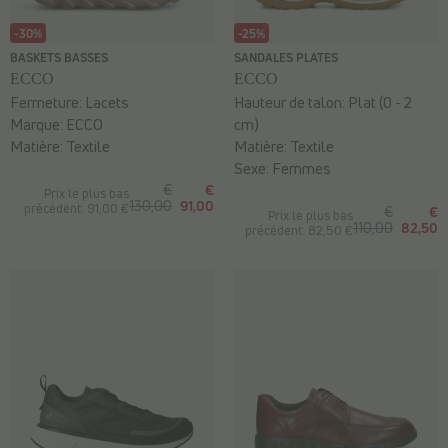
-30%
-25%
BASKETS BASSES
SANDALES PLATES
ECCO
ECCO
Fermeture:
Lacets
Hauteur de talon:
Plat (0 - 2
Marque:
ECCO
cm)
Matière:
Textile
Matière:
Textile
Sexe:
Femmes
€
€
Prix le plus bas
130,00
91,00
précédent: 91,00 €
€
€
Prix le plus bas
110,00
82,50
précédent: 82,50 €