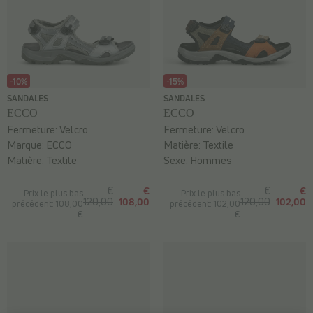
-10%
-15%
SANDALES
SANDALES
ECCO
ECCO
Fermeture:
Velcro
Fermeture:
Velcro
Marque:
ECCO
Matière:
Textile
Matière:
Textile
Sexe:
Hommes
€
€
€
€
Prix le plus bas
Prix le plus bas
120,00
108,00
120,00
102,00
précédent: 108,00
précédent: 102,00
€
€