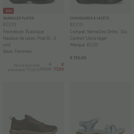
-30%
SANDALES PLATES
CHAUSSURES À LACETS
ECCO
ECCO
Fermeture:
Élastique
Compat. Semelles Ortho.:
Oui
Hauteur de talon:
Plat (0 - 2
Confort:
Ultra léger
cm)
Marque:
ECCO
Sexe:
Femmes
€ 130,00
€
€
Prix le plus bas
110,00
77,00
précédent: 77,00 €