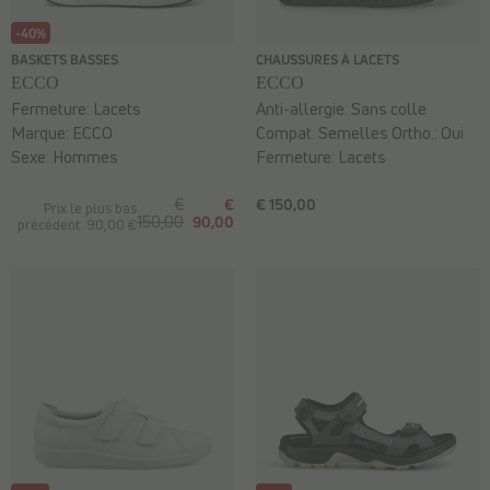
-40%
BASKETS BASSES
CHAUSSURES À LACETS
ECCO
ECCO
Fermeture:
Lacets
Anti-allergie:
Sans colle
Marque:
ECCO
Compat. Semelles Ortho.:
Oui
Sexe:
Hommes
Fermeture:
Lacets
€
€
€ 150,00
Prix le plus bas
150,00
90,00
précédent: 90,00 €