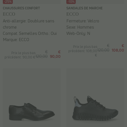
-25%
-10%
CHAUSSURES CONFORT
SANDALES DE MARCHE
ECCO
ECCO
Anti-allergie:
Doublure sans
Fermeture:
Velcro
chrome
Sexe:
Hommes
Compat. Semelles Ortho.:
Oui
Web-Only:
N
Marque:
ECCO
€
€
Prix le plus bas
120,00
108,00
précédent: 108,00
€
€
Prix le plus bas
€
120,00
90,00
précédent: 90,00 €