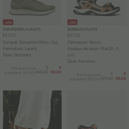
-40%
-20%
CHAUSSURES À LACETS
SANDALES PLATES
ECCO
ECCO
Compat. Semelles Ortho.:
Oui
Fermeture:
Velcro
Fermeture:
Lacets
Hauteur de talon:
Plat (0 - 2
Sexe:
Hommes
cm)
Sexe:
Femmes
€
€
Prix le plus bas
150,00
90,00
précédent: 90,00 €
€
€
Prix le plus bas
120,00
96,00
précédent: 96,00 €