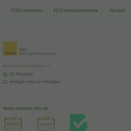
ECCO chaussures
ECCO chaussures femme
Vans pointu
Retour au contenu principal
Bien
dans ses chaussures
Avez-vous une question ?
03 776 01 00
envoyez-nous un message !
Nous sommes fiers de