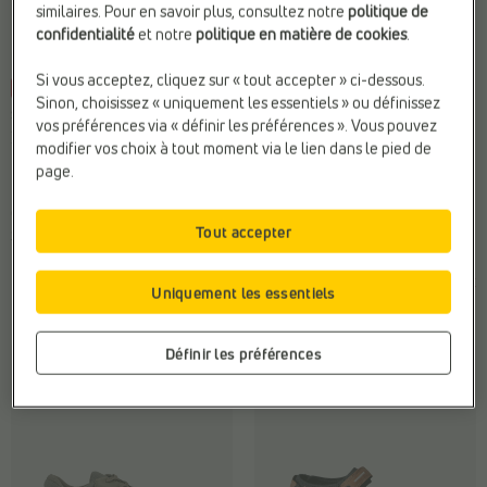
similaires. Pour en savoir plus, consultez notre
politique de
confidentialité
et notre
politique en matière de cookies
.
Si vous acceptez, cliquez sur « tout accepter » ci-dessous.
-30%
-30%
Sinon, choisissez « uniquement les essentiels » ou définissez
SANDALES PLATES
SANDALES PLATES
vos préférences via « définir les préférences ». Vous pouvez
ECCO
ECCO
modifier vos choix à tout moment via le lien dans le pied de
Fermeture:
Velcro
Fermeture:
Velcro
page.
Hauteur de talon:
Plat (0 - 2
Hauteur de talon:
Plat (0 - 2
cm)
cm)
Tout accepter
Sexe:
Femmes
Sexe:
Femmes
€
€
€
€
Prix le plus bas
Prix le plus bas
Uniquement les essentiels
110,00
77,00
110,00
77,00
précédent: 77,00 €
précédent: 77,00 €
Définir les préférences