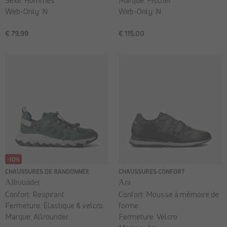
Sexe:
Hommes
Marque:
Fischer
Web-Only:
N
Web-Only:
N
€ 79,99
€ 115,00
-10%
CHAUSSURES DE RANDONNÉE
CHAUSSURES CONFORT
Allrounder
Ara
Confort:
Respirant
Confort:
Mousse à mémoire de
Fermeture:
Élastique & velcro
forme
Marque:
Allrounder
Fermeture:
Velcro