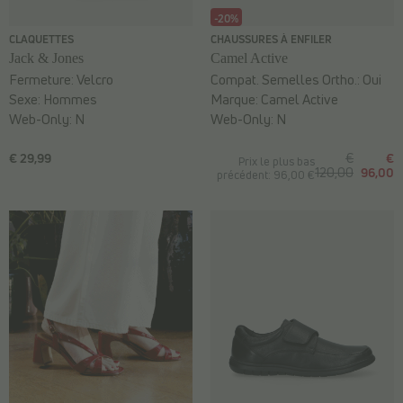
-20%
CLAQUETTES
CHAUSSURES À ENFILER
Jack & Jones
Camel Active
Fermeture:
Velcro
Compat. Semelles Ortho.:
Oui
Sexe:
Hommes
Marque:
Camel Active
Web-Only:
N
Web-Only:
N
€ 29,99
€
€
Prix le plus bas
120,00
96,00
précédent: 96,00 €