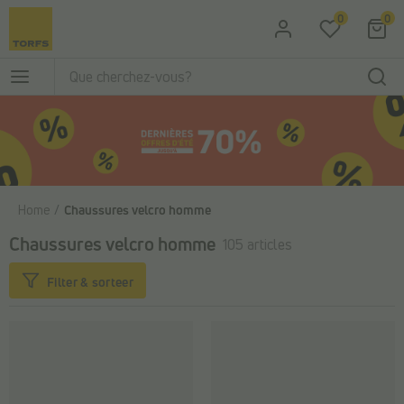
Passer au contenu principal
0
0
Home
Chaussures velcro homme
Chaussures velcro homme
105 articles
Filter & sorteer