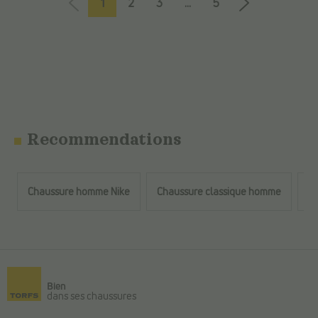
1
2
3
...
5
Recommendations
Chaussure homme Nike
Chaussure classique homme
Ip
Retour au contenu principal
Bien
dans ses chaussures