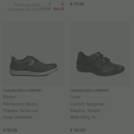
€
€
€ 79,99
Prix le plus bas
85,99
64,49
précédent: 64,49 €
CHAUSSURES CONFORT
CHAUSSURES CONFORT
Rieker
Geox
Fermeture:
Velcro
Confort:
Respirant
Matière:
Simili cuir
Matière:
Textile
Sexe:
Hommes
Web-Only:
N
€ 95,99
€ 110,00