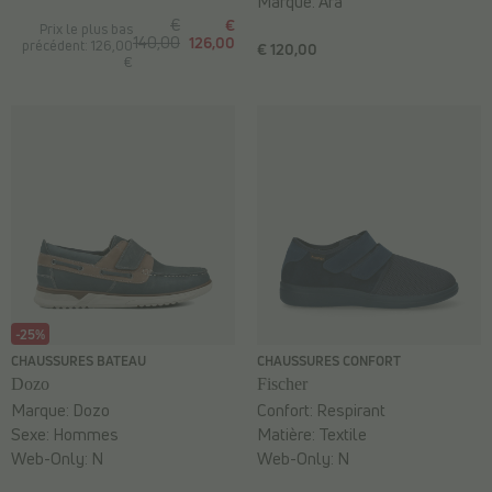
Marque:
Ara
€
€
Prix le plus bas
140,00
126,00
précédent: 126,00
€ 120,00
€
-25%
CHAUSSURES BATEAU
CHAUSSURES CONFORT
Dozo
Fischer
Marque:
Dozo
Confort:
Respirant
Sexe:
Hommes
Matière:
Textile
Web-Only:
N
Web-Only:
N