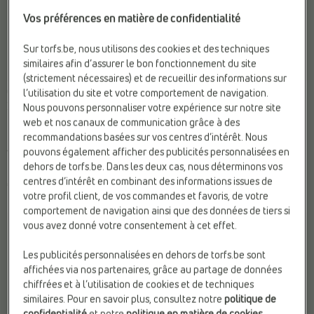
Vos préférences en matière de confidentialité
Sur torfs.be, nous utilisons des cookies et des techniques
similaires afin d’assurer le bon fonctionnement du site
(strictement nécessaires) et de recueillir des informations sur
CHAUSSURES CONFORT
CHAUSSURES CONFORT
l’utilisation du site et votre comportement de navigation.
Fischer
Ara
Nous pouvons personnaliser votre expérience sur notre site
Fermeture:
Velcro
Compat. Semelles Ortho.:
Oui
web et nos canaux de communication grâce à des
recommandations basées sur vos centres d’intérêt. Nous
Marque:
Fischer
Fermeture:
Velcro
pouvons également afficher des publicités personnalisées en
Web-Only:
N
Sexe:
Hommes
dehors de torfs.be. Dans les deux cas, nous déterminons vos
centres d’intérêt en combinant des informations issues de
€ 59,95
€ 110,00
votre profil client, de vos commandes et favoris, de votre
comportement de navigation ainsi que des données de tiers si
vous avez donné votre consentement à cet effet.
Les publicités personnalisées en dehors de torfs.be sont
affichées via nos partenaires, grâce au partage de données
chiffrées et à l’utilisation de cookies et de techniques
similaires. Pour en savoir plus, consultez notre
politique de
confidentialité
et notre
politique en matière de cookies
.