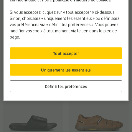
Si vous acceptez, cliquez sur « tout accepter » ci-dessous.
Sinon, choisissez « uniquement les essentiels » ou définissez
vos préférences via « définir les préférences ». Vous pouvez
CHAUSSURES À ENFILER
CHAUSSURES CONFORT
modifier vos choix à tout moment via le lien dans le pied de
G-Comfort
Mephisto
page.
Compat. Semelles Ortho.:
Oui
Fermeture:
Velcro
Marque:
G-Comfort
Matière:
Cuir
Matière:
Cuir
Web-Only:
N
Tout accepter
€ 89,95
€ 195,00
Uniquement les essentiels
Définir les préférences