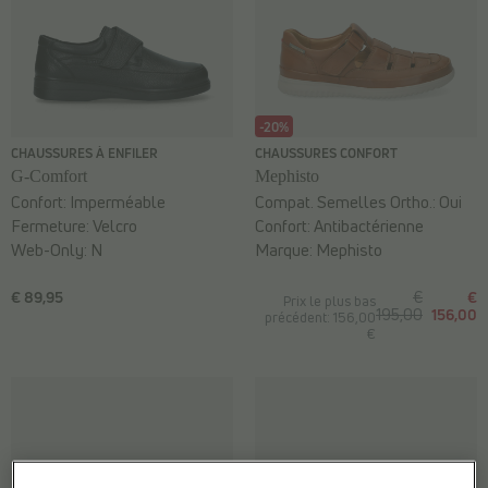
-20%
CHAUSSURES À ENFILER
CHAUSSURES CONFORT
G-Comfort
Mephisto
Confort:
Imperméable
Compat. Semelles Ortho.:
Oui
Fermeture:
Velcro
Confort:
Antibactérienne
Web-Only:
N
Marque:
Mephisto
€ 89,95
€
€
Prix le plus bas
195,00
156,00
précédent: 156,00
€