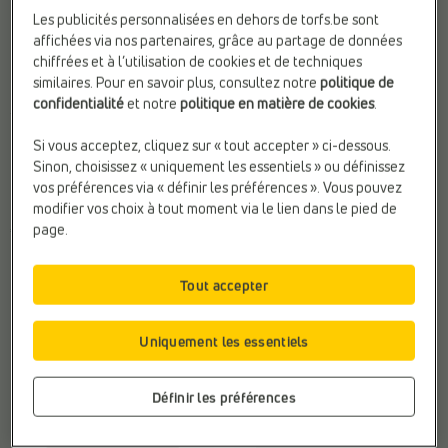
Les publicités personnalisées en dehors de torfs.be sont
affichées via nos partenaires, grâce au partage de données
chiffrées et à l’utilisation de cookies et de techniques
similaires. Pour en savoir plus, consultez notre
politique de
BASKETS BASSES
PANTOUFLES
confidentialité
et notre
politique en matière de cookies
.
UGG
UGG
Fermeture:
Lacets
Confort:
Doublure chaude
Si vous acceptez, cliquez sur « tout accepter » ci-dessous.
Marque:
UGG
Fermeture:
À enfiler
Sinon, choisissez « uniquement les essentiels » ou définissez
Matière:
Textile
Matière:
Laine
vos préférences via « définir les préférences ». Vous pouvez
modifier vos choix à tout moment via le lien dans le pied de
€ 95,99
€ 79,99
page.
Tout accepter
Uniquement les essentiels
Définir les préférences