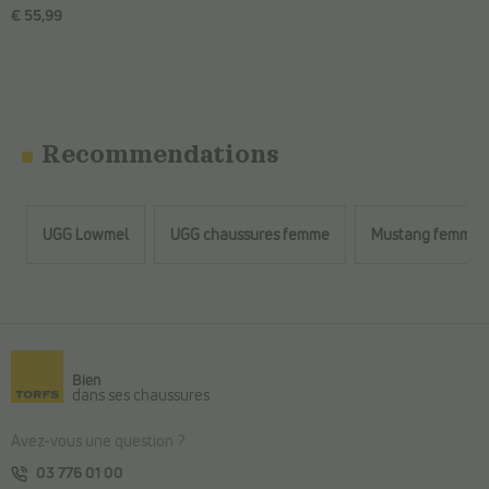
€ 55,99
Recommendations
UGG Lowmel
UGG chaussures femme
Mustang femme 
Retour au contenu principal
Bien
dans ses chaussures
Avez-vous une question ?
03 776 01 00