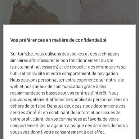
Vos préférences en matière de confidentialité
BASKETS BASSES
PANTOUFLES POUR BÉBÉ
UGG
UGG
Sur torfs.be, nous utilisons des cookies et des techniques
Confort:
Doublure chaude
Confort:
Doublure chaude
similaires afin d’assurer le bon fonctionnement du site
Fermeture:
Lacets
Fermeture:
À enfiler
(strictement nécessaires) et de recueillir des informations sur
Matière:
Textile
Marque:
UGG
l’utilisation du site et votre comportement de navigation.
Nous pouvons personnaliser votre expérience sur notre site
€ 130,00
€ 55,99
web et nos canaux de communication grâce à des
recommandations basées sur vos centres d’intérêt. Nous
pouvons également afficher des publicités personnalisées en
dehors de torfs.be. Dans les deux cas, nous déterminons vos
centres d’intérêt en combinant des informations issues de
votre profil client, de vos commandes et favoris, de votre
comportement de navigation ainsi que des données de tiers si
vous avez donné votre consentement à cet effet.