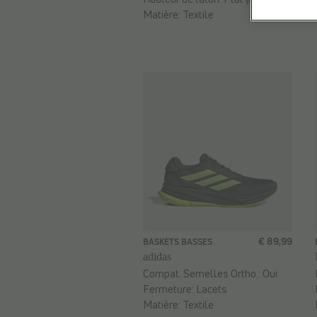
Matière:
Textile
€ 89,99
BASKETS BASSES
adidas
Compat. Semelles Ortho.:
Oui
Fermeture:
Lacets
Matière:
Textile