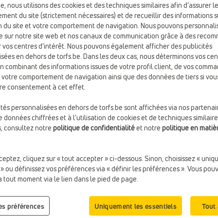
be, nous utilisons des cookies et des techniques similaires afin d’assurer l
ment du site (strictement nécessaires) et de recueillir des informations s
ion du site et votre comportement de navigation. Nous pouvons personnali
e sur notre site web et nos canaux de communication grâce à des reco
 vos centres d’intérêt. Nous pouvons également afficher des publicités
sées en dehors de torfs.be. Dans les deux cas, nous déterminons vos cen
en combinant des informations issues de votre profil client, de vos comm
e votre comportement de navigation ainsi que des données de tiers si vou
re consentement à cet effet.
ités personnalisées en dehors de torfs.be sont affichées via nos partenai
 données chiffrées et à l’utilisation de cookies et de techniques similaire
s, consultez notre
politique de confidentialité
et notre
politique en matiè
ceptez, cliquez sur « tout accepter » ci-dessous. Sinon, choisissez « uni
 » ou définissez vos préférences via « définir les préférences ». Vous pou
à tout moment via le lien dans le pied de page.
€ 89,99
€ 89,9
BASKETS BASSES
BASKETS BASSES
Nike
Nike
les préférences
Uniquement les essentiels
Tout
Compat. Semelles Ortho.:
Oui
Fermeture:
Lacets
Marque:
Nike
Finition:
Réfléchissant