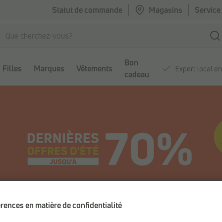
Statut de commande
Magasins
Service 
Bon
Filles
Marques
Vêtements
Expert local e
cadeau
rences en matière de confidentialité