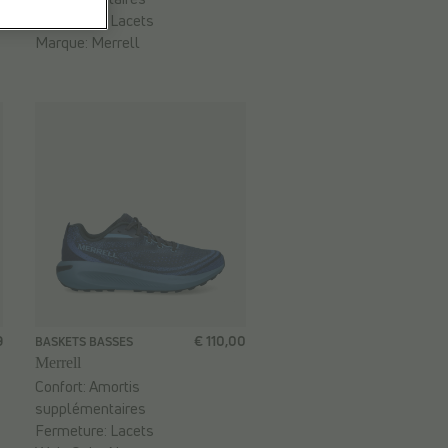
Fermeture:
Lacets
Marque:
Merrell
9
€ 110,00
BASKETS BASSES
Merrell
Confort:
Amortis
supplémentaires
Fermeture:
Lacets