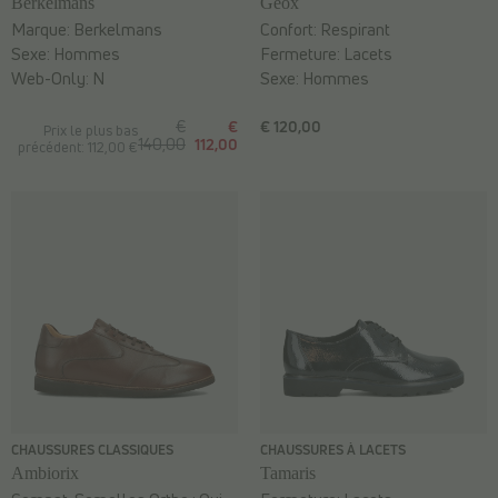
Berkelmans
Geox
Marque:
Berkelmans
Confort:
Respirant
Sexe:
Hommes
Fermeture:
Lacets
Web-Only:
N
Sexe:
Hommes
€
€
€ 120,00
Prix le plus bas
140,00
112,00
précédent: 112,00 €
CHAUSSURES CLASSIQUES
CHAUSSURES À LACETS
Ambiorix
Tamaris