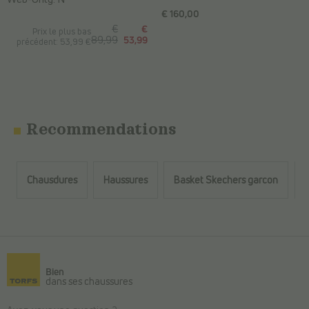
€ 160,00
€
€
Prix le plus bas
89,99
53,99
précédent: 53,99 €
Recommendations
Chausdures
Haussures
Basket Skechers garcon
T
Retour au contenu principal
Bien
dans ses chaussures