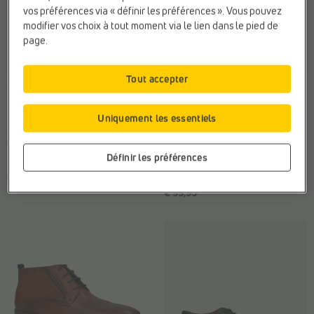
vos préférences via « définir les préférences ». Vous pouvez
modifier vos choix à tout moment via le lien dans le pied de
page.
Tout accepter
CHAUSSURES CLASSIQUES
CHAUSSURES CLASSIQUES
Bugatti
Bugatti
Marque:
Bugatti
Confort:
Amortis
Uniquement les essentiels
Sexe:
Hommes
supplémentaires
Web-Only:
N
Sexe:
Hommes
Définir les préférences
Web-Only:
N
€ 110,00
€ 99,95