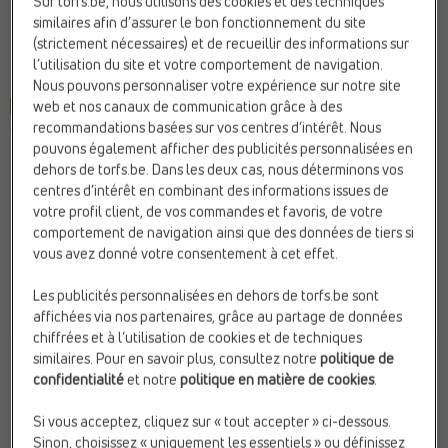
Sur torfs.be, nous utilisons des cookies et des techniques
similaires afin d’assurer le bon fonctionnement du site
(strictement nécessaires) et de recueillir des informations sur
l’utilisation du site et votre comportement de navigation.
Nous pouvons personnaliser votre expérience sur notre site
web et nos canaux de communication grâce à des
-20%
-30%
recommandations basées sur vos centres d’intérêt. Nous
CHAUSSURES CLASSIQUES
CHAUSSURES CLASSIQUES
pouvons également afficher des publicités personnalisées en
Ambiorix
Bugatti
dehors de torfs.be. Dans les deux cas, nous déterminons vos
Fermeture:
Lacets
Marque:
Bugatti
centres d’intérêt en combinant des informations issues de
Marque:
Ambiorix
Matière:
Textile
votre profil client, de vos commandes et favoris, de votre
Matière:
Cuir
Web-Only:
N
comportement de navigation ainsi que des données de tiers si
vous avez donné votre consentement à cet effet.
€
€
€
€
Prix le plus bas
Prix le plus bas
260,00
208,00
110,00
77,00
précédent:
précédent: 77,00 €
Les publicités personnalisées en dehors de torfs.be sont
208,00 €
affichées via nos partenaires, grâce au partage de données
chiffrées et à l’utilisation de cookies et de techniques
similaires. Pour en savoir plus, consultez notre
politique de
confidentialité
et notre
politique en matière de cookies
.
Si vous acceptez, cliquez sur « tout accepter » ci-dessous.
Sinon, choisissez « uniquement les essentiels » ou définissez