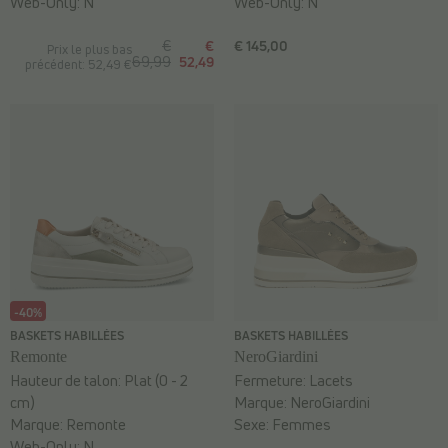
Web-Only:
N
Web-Only:
N
€
€
€ 145,00
Prix le plus bas
69,99
52,49
précédent: 52,49 €
-40%
BASKETS HABILLÉES
BASKETS HABILLÉES
Remonte
NeroGiardini
Hauteur de talon:
Plat (0 - 2
Fermeture:
Lacets
cm)
Marque:
NeroGiardini
Marque:
Remonte
Sexe:
Femmes
Web-Only:
N