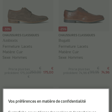
-30%
-25%
CHAUSSURES CLASSIQUES
CHAUSSURES CLASSIQUES
Ambiorix
Bugatti
Fermeture:
Lacets
Fermeture:
Lacets
Matière:
Cuir
Matière:
Cuir
Sexe:
Hommes
Sexe:
Hommes
€
€
€
€
Prix le plus bas
Prix le plus bas
250,00
175,00
99,95
74,96
précédent: 175,00
précédent: 74,96 €
€
Vos préférences en matière de confidentialité