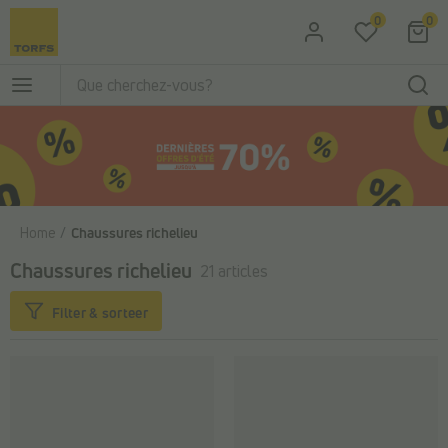
Passer au contenu principal
0
0
Home
Chaussures richelieu
Chaussures richelieu
21 articles
Filter & sorteer