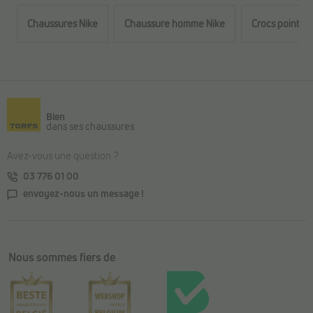
Chaussures Nike
Chaussure homme Nike
Crocs pointur
Retour au contenu principal
Bien
dans ses chaussures
Avez-vous une question ?
03 776 01 00
envoyez-nous un message !
Nous sommes fiers de