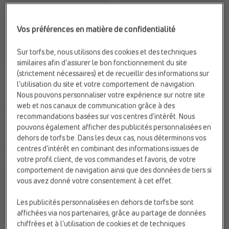
Vos préférences en matière de confidentialité
Sur torfs.be, nous utilisons des cookies et des techniques
similaires afin d’assurer le bon fonctionnement du site
BASKETS SPORTIVES
BASKETS SPORTIVES
(strictement nécessaires) et de recueillir des informations sur
Nike
Nike
l’utilisation du site et votre comportement de navigation.
Hauteur de talon:
Plat (0 - 2
Confort:
Amortis
Nous pouvons personnaliser votre expérience sur notre site
cm)
supplémentaires
web et nos canaux de communication grâce à des
Marque:
Nike
Fermeture:
Lacets
recommandations basées sur vos centres d’intérêt. Nous
Matière:
Textile
Marque:
Nike
pouvons également afficher des publicités personnalisées en
dehors de torfs.be. Dans les deux cas, nous déterminons vos
centres d’intérêt en combinant des informations issues de
€ 65,95
€ 89,95
votre profil client, de vos commandes et favoris, de votre
comportement de navigation ainsi que des données de tiers si
vous avez donné votre consentement à cet effet.
Les publicités personnalisées en dehors de torfs.be sont
affichées via nos partenaires, grâce au partage de données
chiffrées et à l’utilisation de cookies et de techniques