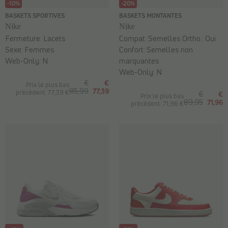
-10%
-20%
BASKETS SPORTIVES
BASKETS MONTANTES
Nike
Nike
Fermeture:
Lacets
Compat. Semelles Ortho.:
Oui
Sexe:
Femmes
Confort:
Semelles non
Web-Only:
N
marquantes
Web-Only:
N
€
€
Prix le plus bas
85,99
77,39
précédent: 77,39 €
€
€
Prix le plus bas
89,95
71,96
précédent: 71,96 €