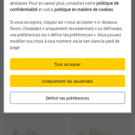
similaires. Pour en savoir plus, consultez notre
politique de
confidentialité
et notre
politique en matière de cookies
.
Si vous acceptez, cliquez sur « tout accepter » ci-dessous.
Sinon, choisissez « uniquement les essentiels » ou définissez
vos préférences via « définir les préférences ». Vous pouvez
BASKETS SPORTIVES
BASKETS SPORTIVES
modifier vos choix à tout moment via le lien dans le pied de
Nike
Nike
page.
Hauteur de talon:
Talon bas (2 -
Compat. Semelles Ortho.:
Oui
5 cm)
Fermeture:
Lacets
Marque:
Nike
Matière:
Textile
Tout accepter
Matière:
Textile
€ 79,99
Uniquement les essentiels
€ 99,95
Définir les préférences