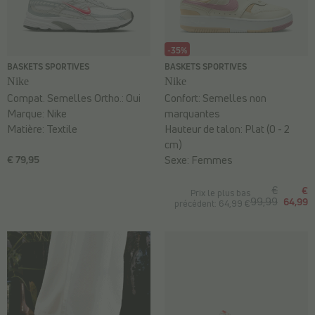
-35%
BASKETS SPORTIVES
BASKETS SPORTIVES
Nike
Nike
Compat. Semelles Ortho.:
Oui
Confort:
Semelles non
Marque:
Nike
marquantes
Matière:
Textile
Hauteur de talon:
Plat (0 - 2
cm)
€ 79,95
Sexe:
Femmes
€
€
Prix le plus bas
99,99
64,99
précédent: 64,99 €