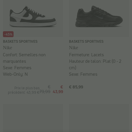
-45%
BASKETS SPORTIVES
BASKETS SPORTIVES
Nike
Nike
Confort:
Semelles non
Fermeture:
Lacets
marquantes
Hauteur de talon:
Plat (0 - 2
Sexe:
Femmes
cm)
Web-Only:
N
Sexe:
Femmes
€
€
€ 85,99
Prix le plus bas
79,99
43,99
précédent: 43,99 €