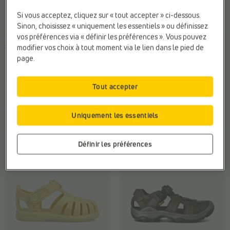
Si vous acceptez, cliquez sur « tout accepter » ci-dessous.
Sinon, choisissez « uniquement les essentiels » ou définissez
vos préférences via « définir les préférences ». Vous pouvez
SANDALES DE MARCHE
SANDALES DE MARCHE
modifier vos choix à tout moment via le lien dans le pied de
Timberland
Timberland
page.
Marque:
Timberland
Fermeture:
Velcro
Matière:
Textile
Matière:
Textile
Sexe:
Garçons
Web-Only:
N
Tout accepter
€ 45,95
€ 49,95
Uniquement les essentiels
Définir les préférences