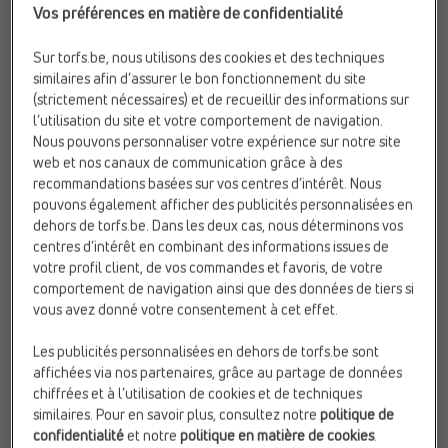
Vos préférences en matière de confidentialité
Sur torfs.be, nous utilisons des cookies et des techniques
similaires afin d’assurer le bon fonctionnement du site
(strictement nécessaires) et de recueillir des informations sur
l’utilisation du site et votre comportement de navigation.
SANDALES DE MARCHE
SANDALES DE MARCHE
Nous pouvons personnaliser votre expérience sur notre site
Keen
Keen
web et nos canaux de communication grâce à des
Marque:
Keen
Fermeture:
Élastique & velcro
recommandations basées sur vos centres d’intérêt. Nous
Matière:
Textile
Marque:
Keen
pouvons également afficher des publicités personnalisées en
Web-Only:
N
Matière:
Simili cuir
dehors de torfs.be. Dans les deux cas, nous déterminons vos
centres d’intérêt en combinant des informations issues de
€ 65,99
€ 65,99
votre profil client, de vos commandes et favoris, de votre
comportement de navigation ainsi que des données de tiers si
vous avez donné votre consentement à cet effet.
Les publicités personnalisées en dehors de torfs.be sont
affichées via nos partenaires, grâce au partage de données
chiffrées et à l’utilisation de cookies et de techniques
similaires. Pour en savoir plus, consultez notre
politique de
confidentialité
et notre
politique en matière de cookies
.