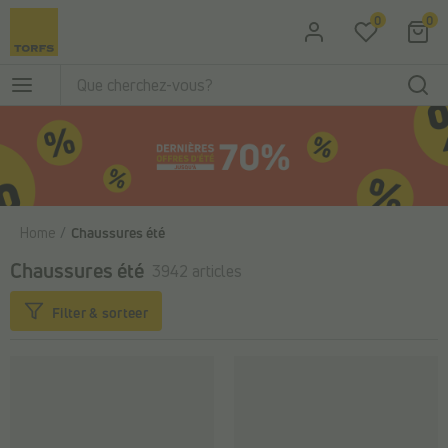
Passer au contenu principal
0
0
Home
Chaussures été
Chaussures été
3942 articles
Filter & sorteer