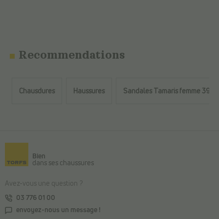
Recommendations
Chausdures
Haussures
Sandales Tamaris femme 39
Retour au contenu principal
Bien
dans ses chaussures
Avez-vous une question ?
03 776 01 00
envoyez-nous un message !