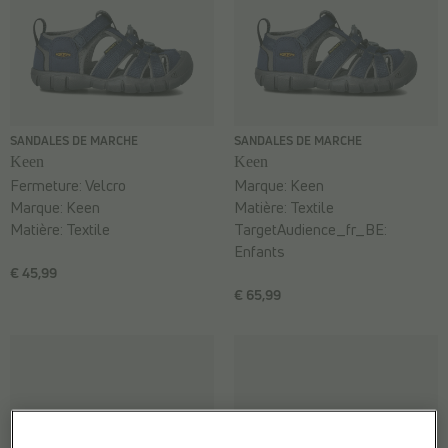
SANDALES DE MARCHE
SANDALES DE MARCHE
Keen
Keen
Fermeture:
Velcro
Marque:
Keen
Marque:
Keen
Matière:
Textile
Matière:
Textile
TargetAudience_fr_BE:
Enfants
€ 45,99
€ 65,99