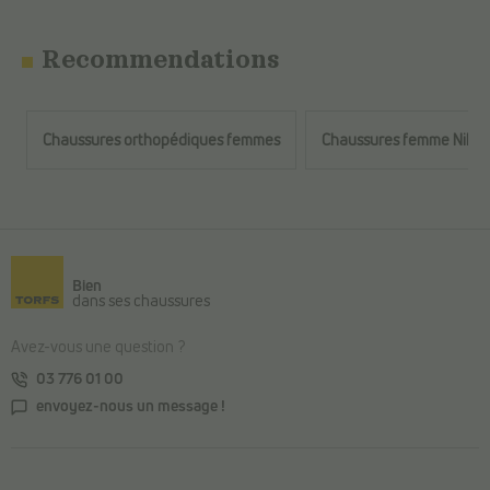
Recommendations
Chaussures orthopédiques femmes
Chaussures femme Nike
Retour au contenu principal
Bien
dans ses chaussures
Avez-vous une question ?
03 776 01 00
envoyez-nous un message !