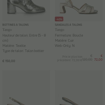
-40%
BOTTINES À TALONS
SANDALES À TALONS
Tango
Tango
Hauteur de talon:
Entre (5 - 8
Fermeture:
Boucle
cm)
Matière:
Cuir
Matière:
Textile
Web-Only:
N
Type de talon:
Talon bottier
€
€
Prix le plus bas
120,00
72,00
précédent: 72,00 €
€ 150,00