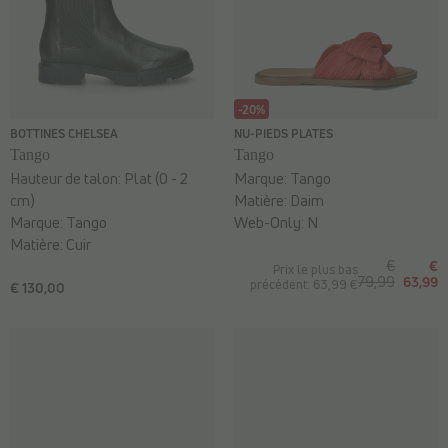
-20%
BOTTINES CHELSEA
NU-PIEDS PLATES
Tango
Tango
Hauteur de talon:
Plat (0 - 2
Marque:
Tango
cm)
Matière:
Daim
Marque:
Tango
Web-Only:
N
Matière:
Cuir
€
€
Prix le plus bas
79,99
63,99
précédent: 63,99 €
€ 130,00