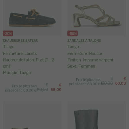
-20%
-50%
CHAUSSURES BATEAU
SANDALES À TALONS
Tango
Tango
Fermeture:
Lacets
Fermeture:
Boucle
Hauteur de talon:
Plat (0 - 2
Finition:
Imprimé serpent
cm)
Sexe:
Femmes
Marque:
Tango
€
€
Prix le plus bas
120,00
60,00
précédent: 60,00 €
€
€
Prix le plus bas
110,00
88,00
précédent: 88,00 €