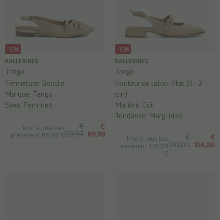
-10%
-10%
BALLERINES
BALLERINES
Tango
Tango
Fermeture:
Boucle
Hauteur de talon:
Plat (0 - 2
Marque:
Tango
cm)
Sexe:
Femmes
Matière:
Cuir
Tendance:
Mary Jane
€
€
Prix le plus bas
99,99
89,99
précédent: 89,99 €
€
€
Prix le plus bas
120,00
108,00
précédent: 108,00
€