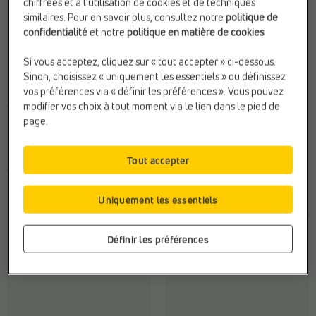
chiffrées et à l’utilisation de cookies et de techniques
similaires. Pour en savoir plus, consultez notre
politique de
confidentialité
et notre
politique en matière de cookies
.
Si vous acceptez, cliquez sur « tout accepter » ci-dessous.
Sinon, choisissez « uniquement les essentiels » ou définissez
-40%
vos préférences via « définir les préférences ». Vous pouvez
ESCARPINS MONTANTS
BALLERINES
modifier vos choix à tout moment via le lien dans le pied de
Tango
Tango
page.
Fermeture:
À enfiler
Finition:
Imprimé serpent
Hauteur de talon:
Entre (5 - 8
Hauteur de talon:
Plat (0 - 2
cm)
cm)
Tout accepter
Web-Only:
N
Matière:
Cuir
Uniquement les essentiels
€ 160,00
€
€
Prix le plus bas
99,99
59,99
précédent: 59,99 €
Définir les préférences