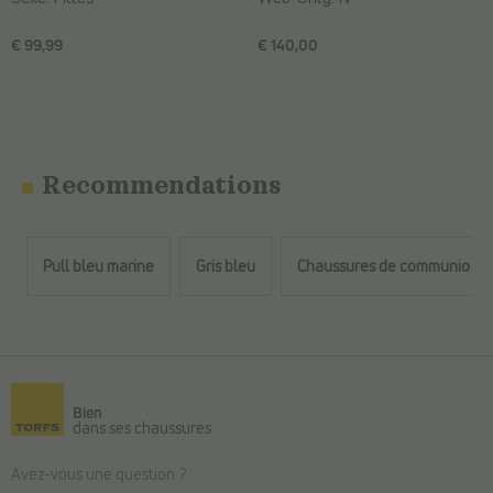
€ 99,99
€ 140,00
Recommendations
Pull bleu marine
Gris bleu
Chaussures de communion g
Retour au contenu principal
Bien
dans ses chaussures
Avez-vous une question ?