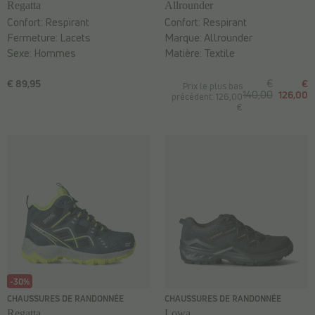
Regatta
Allrounder
Confort:
Respirant
Confort:
Respirant
Fermeture:
Lacets
Marque:
Allrounder
Sexe:
Hommes
Matière:
Textile
€ 89,95
€
€
Prix le plus bas
140,00
126,00
précédent: 126,00
€
-30%
CHAUSSURES DE RANDONNÉE
CHAUSSURES DE RANDONNÉE
Regatta
Lowa