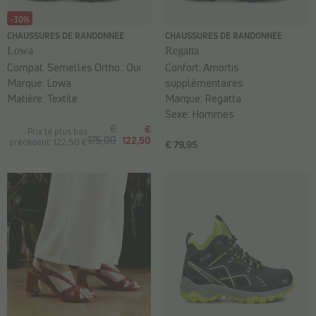
-30%
CHAUSSURES DE RANDONNÉE
CHAUSSURES DE RANDONNÉE
Lowa
Regatta
Compat. Semelles Ortho.:
Oui
Confort:
Amortis
Marque:
Lowa
supplémentaires
Matière:
Textile
Marque:
Regatta
Sexe:
Hommes
€
€
Prix le plus bas
175,00
122,50
précédent: 122,50 €
€ 79,95