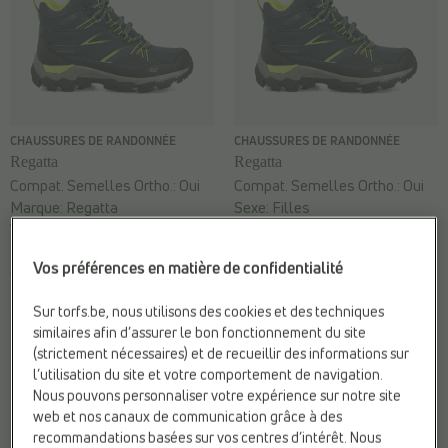
CHAUSSURES DE RANDONNÉE
CHAUSSURES DE RANDONNÉE
Regatta
Regatta
Compat. Semelles Ortho.:
Oui
Compat. Semelles Ortho.:
Oui
Marque:
Regatta
Sexe:
Filles
Web-Only:
N
Web-Only:
N
Vos préférences en matière de confidentialité
€ 79,99
€ 79,99
Sur torfs.be, nous utilisons des cookies et des techniques
similaires afin d’assurer le bon fonctionnement du site
(strictement nécessaires) et de recueillir des informations sur
l’utilisation du site et votre comportement de navigation.
Nous pouvons personnaliser votre expérience sur notre site
web et nos canaux de communication grâce à des
recommandations basées sur vos centres d’intérêt. Nous