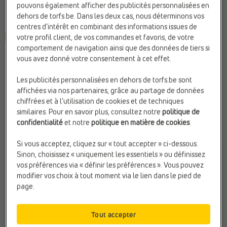
pouvons également afficher des publicités personnalisées en
dehors de torfs.be. Dans les deux cas, nous déterminons vos
centres d’intérêt en combinant des informations issues de
votre profil client, de vos commandes et favoris, de votre
-30%
-30%
comportement de navigation ainsi que des données de tiers si
CHAUSSURES DE RANDONNÉE
CHAUSSURES DE RANDONNÉE
vous avez donné votre consentement à cet effet.
Regatta
Dachstein
Compat. Semelles Ortho.:
Oui
Compat. Semelles Ortho.:
Oui
Les publicités personnalisées en dehors de torfs.be sont
Confort:
Imperméable
Marque:
Dachstein
affichées via nos partenaires, grâce au partage de données
Marque:
Regatta
Sexe:
Hommes
chiffrées et à l’utilisation de cookies et de techniques
similaires. Pour en savoir plus, consultez notre
politique de
€
€
€
€
Prix le plus bas
Prix le plus bas
confidentialité
et notre
politique en matière de cookies
.
79,99
55,99
130,00
91,00
précédent: 55,99 €
précédent: 91,00 €
Si vous acceptez, cliquez sur « tout accepter » ci-dessous.
Sinon, choisissez « uniquement les essentiels » ou définissez
vos préférences via « définir les préférences ». Vous pouvez
modifier vos choix à tout moment via le lien dans le pied de
page.
Tout accepter