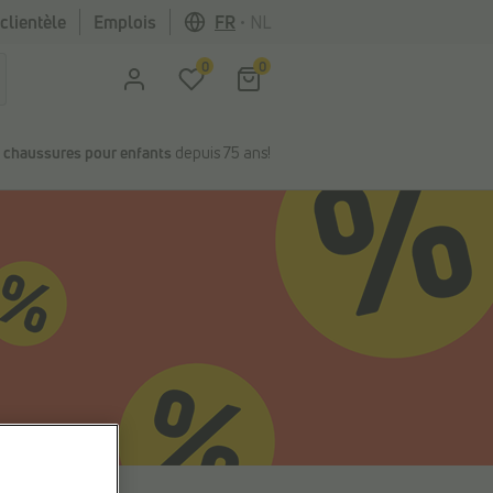
clientèle
Emplois
FR
•
NL
0
0
n
chaussures pour enfants
depuis 75 ans!