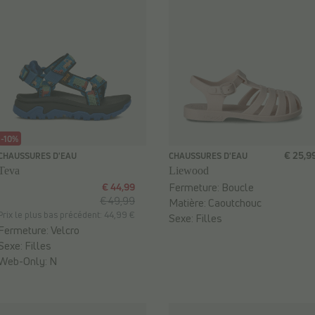
-10%
€ 25,9
CHAUSSURES D'EAU
CHAUSSURES D'EAU
Teva
Liewood
€ 44,99
Fermeture:
Boucle
€ 49,99
Matière:
Caoutchouc
Prix le plus bas précédent: 44,99 €
Sexe:
Filles
Fermeture:
Velcro
Sexe:
Filles
Web-Only:
N