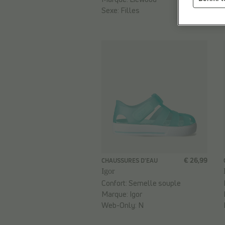
Sexe:
Filles
€ 26,99
CHAUSSURES D'EAU
Igor
Confort:
Semelle souple
Marque:
Igor
Web-Only:
N