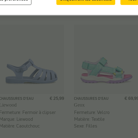
Sexe:
Filles
Sexe:
Filles
€ 25,99
€ 69,9
CHAUSSURES D'EAU
CHAUSSURES D'EAU
Liewood
Geox
Fermeture:
Fermoir à clipser
Fermeture:
Velcro
Marque:
Liewood
Matière:
Textile
Matière:
Caoutchouc
Sexe:
Filles