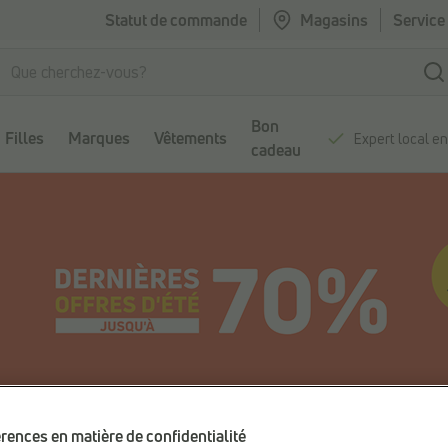
Statut de commande
Magasins
Service 
Bon
Filles
Marques
Vêtements
Expert local e
cadeau
rences en matière de confidentialité