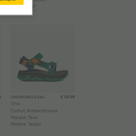
Marque:
Igor
9
€ 49,99
CHAUSSURES D'EAU
Teva
Confort:
Antibactérienne
Marque:
Teva
Matière:
Textile