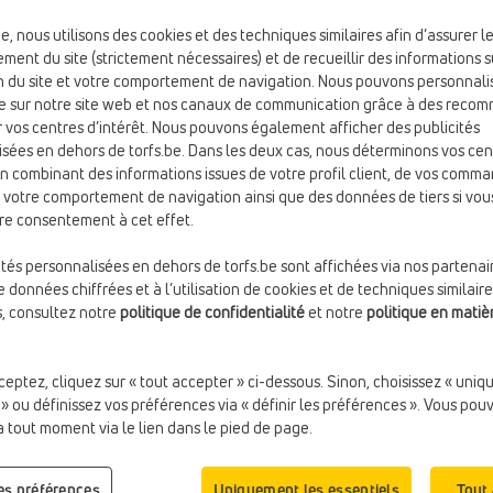
be, nous utilisons des cookies et des techniques similaires afin d’assurer l
ticles
ment du site (strictement nécessaires) et de recueillir des informations s
ion du site et votre comportement de navigation. Nous pouvons personnali
e sur notre site web et nos canaux de communication grâce à des reco
 vos centres d’intérêt. Nous pouvons également afficher des publicités
sées en dehors de torfs.be. Dans les deux cas, nous déterminons vos cen
en combinant des informations issues de votre profil client, de vos comm
e votre comportement de navigation ainsi que des données de tiers si vou
re consentement à cet effet.
ités personnalisées en dehors de torfs.be sont affichées via nos partenai
 données chiffrées et à l’utilisation de cookies et de techniques similaire
s, consultez notre
politique de confidentialité
et notre
politique en matiè
ceptez, cliquez sur « tout accepter » ci-dessous. Sinon, choisissez « uni
 » ou définissez vos préférences via « définir les préférences ». Vous pou
€ 27,99
€ 27,9
CHAUSSURES D'EAU
CHAUSSURES D'EAU
à tout moment via le lien dans le pied de page.
Liewood
Liewood
Fermeture:
Velcro
Confort:
Semelle souple
les préférences
Uniquement les essentiels
Tout
Marque:
Liewood
Marque:
Liewood