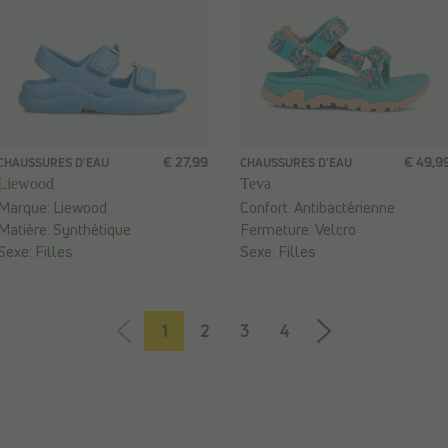
€ 27,99
€ 49,9
CHAUSSURES D'EAU
CHAUSSURES D'EAU
Liewood
Teva
Marque:
Liewood
Confort:
Antibactérienne
Matière:
Synthétique
Fermeture:
Velcro
Sexe:
Filles
Sexe:
Filles
1
2
3
4