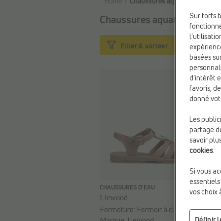
Home
Chaussures aquatiques
Sur torfs.
Chaussures aquatiques
90 ar
fonctionne
l’utilisat
Filter & sorteer
expérienc
basées sur
personnali
d’intérêt 
favoris, d
donné vot
Les public
partage de
savoir plu
cookies
.
Si vous ac
essentiels
€ 27,99
CHAUSSURES D'EAU
vos choix 
Liewood
Fermeture:
Fermoir à clipser
Définir 
Marque:
Liewood