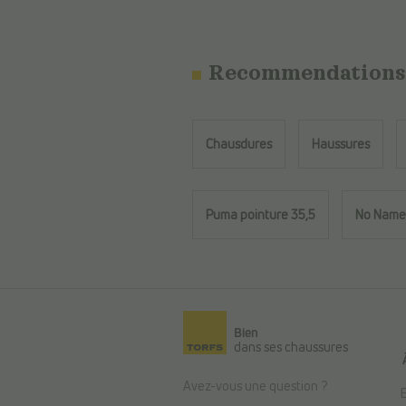
Recommendations
Chausdures
Haussures
Puma pointure 35,5
No Name
Retour au contenu principal
Bien
dans ses chaussures
Avez-vous une question ?
E