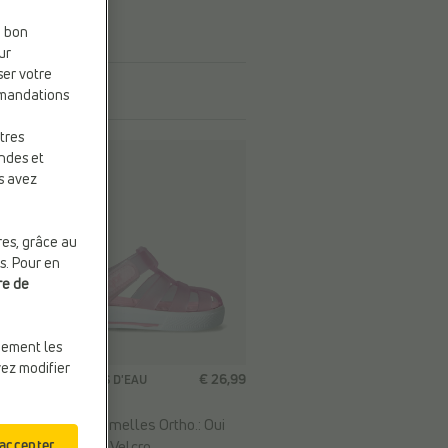
e bon
ur
ser votre
mmandations
tres
andes et
s avez
res, grâce au
s. Pour en
re de
quement les
vez modifier
9
€ 26,99
CHAUSSURES D'EAU
Igor
Compat. Semelles Ortho.:
Oui
 accepter
Fermeture:
Velcro