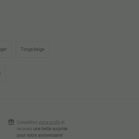
iger
Tongs beige
t
Complétez
votre profil
et
recevez
une belle surprise
pour votre anniversaire!