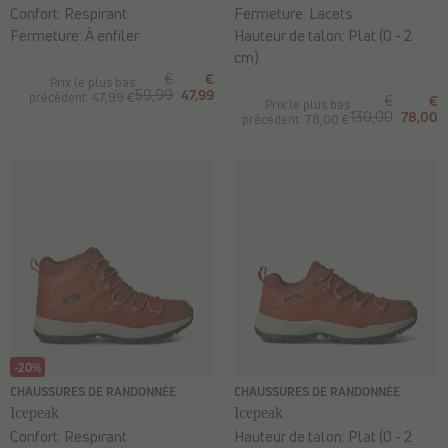
Confort:
Respirant
Fermeture:
Lacets
Fermeture:
À enfiler
Hauteur de talon:
Plat (0 - 2
cm)
€
€
Prix le plus bas
59,99
47,99
précédent: 47,99 €
€
€
Prix le plus bas
130,00
78,00
précédent: 78,00 €
-20%
CHAUSSURES DE RANDONNÉE
CHAUSSURES DE RANDONNÉE
Icepeak
Icepeak
Confort:
Respirant
Hauteur de talon:
Plat (0 - 2