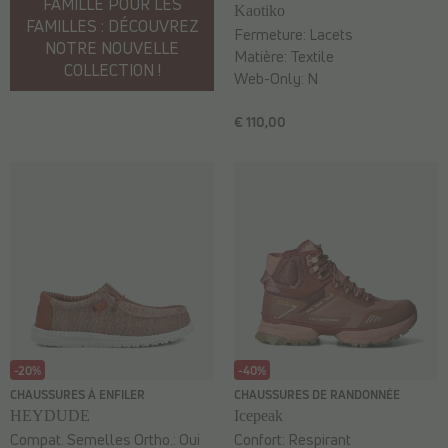
FAMILLE POUR LES
Kaotiko
FAMILLES : DÉCOUVREZ
Fermeture:
Lacets
NOTRE NOUVELLE
Matière:
Textile
COLLECTION !
Web-Only:
N
€ 110,00
-20%
-40%
CHAUSSURES À ENFILER
CHAUSSURES DE RANDONNÉE
HEYDUDE
Icepeak
Compat. Semelles Ortho.:
Oui
Confort:
Respirant