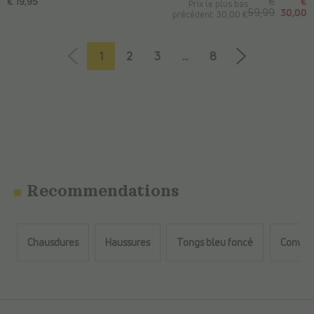
€ 19,95
€
€
Prix le plus bas
59,99
30,00
précédent: 30,00 €
1
2
3
...
8
Recommendations
Chausdures
Haussures
Tongs bleu foncé
Convers
Retour au contenu principal