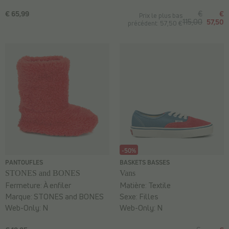
€ 65,99
€
€
Prix le plus bas
115,00
57,50
précédent: 57,50 €
-50%
PANTOUFLES
BASKETS BASSES
STONES and BONES
Vans
Fermeture:
À enfiler
Matière:
Textile
Marque:
STONES and BONES
Sexe:
Filles
Web-Only:
N
Web-Only:
N