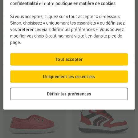
confidentialité
et notre
politique en matière de cookies
.
-25%
Si vous acceptez, cliquez sur « tout accepter » ci-dessous.
BASKETS BASSES
CHAUSSURES À ENFILER
Sinon, choisissez « uniquement les essentiels » ou définissez
adidas
Ilse Jacobsen
vos préférences via « définir les préférences ». Vous pouvez
Compat. Semelles Ortho.:
Oui
Anti-allergie:
Sans colle
modifier vos choix à tout moment via le lien dans le pied de
Confort:
Convient aux cou-de-
Compat. Semelles Ortho.:
Oui
page.
pied forts
Fermeture:
À enfiler
Marque:
adidas
€
€
Prix le plus bas
Tout accepter
75,99
56,99
précédent: 56,99 €
€ 45,99
Uniquement les essentiels
Définir les préférences