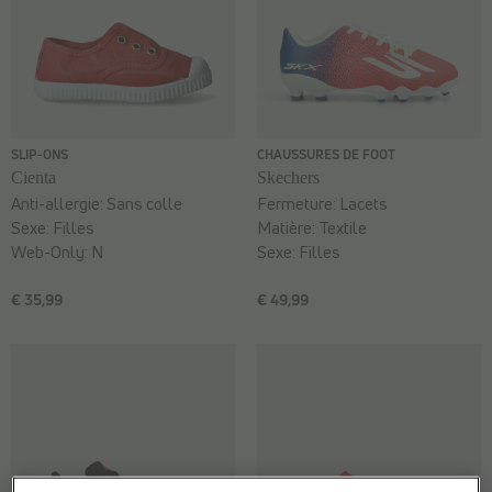
SLIP-ONS
CHAUSSURES DE FOOT
Cienta
Skechers
Anti-allergie:
Sans colle
Fermeture:
Lacets
Sexe:
Filles
Matière:
Textile
Web-Only:
N
Sexe:
Filles
€ 35,99
€ 49,99