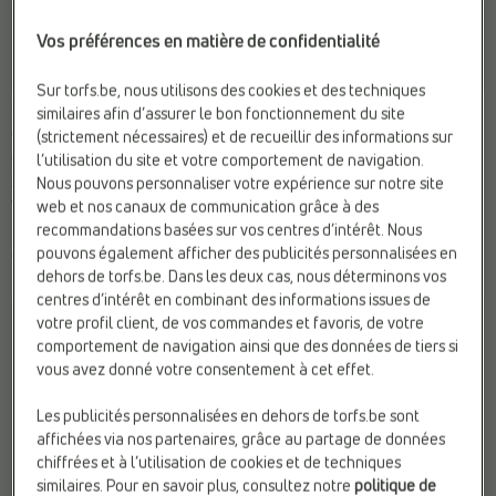
Vos préférences en matière de confidentialité
Sur torfs.be, nous utilisons des cookies et des techniques
BASKETS BASSES
CHAUSSURES DE FOOT
similaires afin d’assurer le bon fonctionnement du site
adidas
adidas
(strictement nécessaires) et de recueillir des informations sur
Compat. Semelles Ortho.:
Oui
Compat. Semelles Ortho.:
Oui
l’utilisation du site et votre comportement de navigation.
Sexe:
Filles
Fermeture:
Lacets
Nous pouvons personnaliser votre expérience sur notre site
Web-Only:
N
Marque:
adidas
web et nos canaux de communication grâce à des
recommandations basées sur vos centres d’intérêt. Nous
pouvons également afficher des publicités personnalisées en
€ 49,99
€ 59,99
dehors de torfs.be. Dans les deux cas, nous déterminons vos
centres d’intérêt en combinant des informations issues de
votre profil client, de vos commandes et favoris, de votre
comportement de navigation ainsi que des données de tiers si
vous avez donné votre consentement à cet effet.
Les publicités personnalisées en dehors de torfs.be sont
affichées via nos partenaires, grâce au partage de données
chiffrées et à l’utilisation de cookies et de techniques
similaires. Pour en savoir plus, consultez notre
politique de