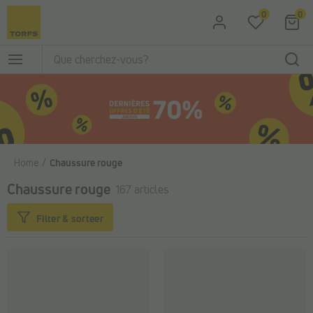
Passer au contenu principal
0
0
Home
Chaussure rouge
Chaussure rouge
167 articles
Filter & sorteer