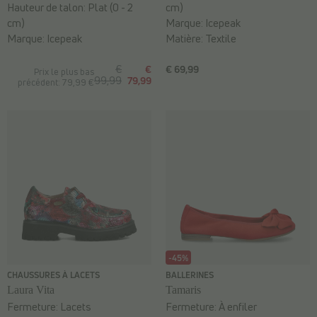
Hauteur de talon:
Plat (0 - 2
cm)
cm)
Marque:
Icepeak
Marque:
Icepeak
Matière:
Textile
€
€
€ 69,99
Prix le plus bas
99,99
79,99
précédent: 79,99 €
-45%
CHAUSSURES À LACETS
BALLERINES
Laura Vita
Tamaris
Fermeture:
Lacets
Fermeture:
À enfiler