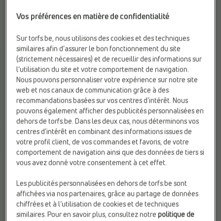
Vos préférences en matière de confidentialité
Sur torfs.be, nous utilisons des cookies et des techniques
-20%
similaires afin d’assurer le bon fonctionnement du site
NU-PIEDS PLATES
NU-PIEDS CASUAL
(strictement nécessaires) et de recueillir des informations sur
Scholl
Pikolinos
l’utilisation du site et votre comportement de navigation.
Fermeture:
Boucle
Fermeture:
Velcro
Nous pouvons personnaliser votre expérience sur notre site
Marque:
Scholl
Marque:
Pikolinos
web et nos canaux de communication grâce à des
Matière:
Daim
Matière:
Cuir
recommandations basées sur vos centres d’intérêt. Nous
pouvons également afficher des publicités personnalisées en
dehors de torfs.be. Dans les deux cas, nous déterminons vos
€ 89,99
€
€
Prix le plus bas
120,00
96,00
centres d’intérêt en combinant des informations issues de
précédent: 96,00 €
votre profil client, de vos commandes et favoris, de votre
comportement de navigation ainsi que des données de tiers si
vous avez donné votre consentement à cet effet.
Les publicités personnalisées en dehors de torfs.be sont
affichées via nos partenaires, grâce au partage de données
chiffrées et à l’utilisation de cookies et de techniques
similaires. Pour en savoir plus, consultez notre
politique de