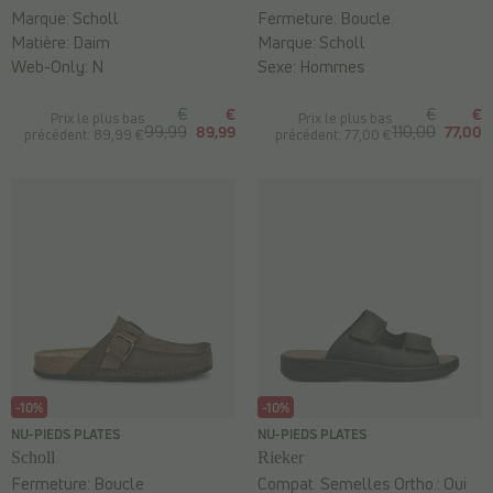
Marque:
Scholl
Fermeture:
Boucle
Matière:
Daim
Marque:
Scholl
Web-Only:
N
Sexe:
Hommes
€
€
€
€
Prix le plus bas
Prix le plus bas
99,99
89,99
110,00
77,00
précédent: 89,99 €
précédent: 77,00 €
-10%
-10%
NU-PIEDS PLATES
NU-PIEDS PLATES
Scholl
Rieker
Fermeture:
Boucle
Compat. Semelles Ortho.:
Oui