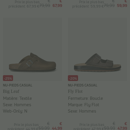
€
€
€
€
Prix le plus bas
Prix le plus bas
79,99
67,99
79,99
59,99
précédent: 67,99 €
précédent: 59,99 €
-25%
-20%
NU-PIEDS CASUAL
NU-PIEDS CASUAL
Big Leaf
Fly Flot
Matière:
Textile
Fermeture:
Boucle
Sexe:
Hommes
Marque:
Fly Flot
Web-Only:
N
Sexe:
Hommes
€
€
€
€
Prix le plus bas
Prix le plus bas
59,99
44,99
59,99
47,99
précédent: 44,99 €
précédent: 47,99 €