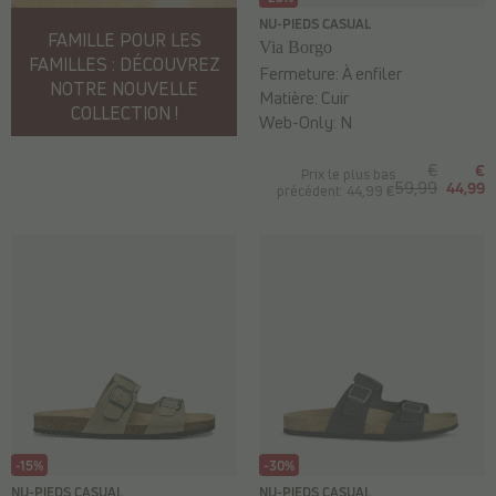
NU-PIEDS CASUAL
FAMILLE POUR LES
Via Borgo
FAMILLES : DÉCOUVREZ
Fermeture:
À enfiler
NOTRE NOUVELLE
Matière:
Cuir
COLLECTION !
Web-Only:
N
€
€
Prix le plus bas
59,99
44,99
précédent: 44,99 €
-15%
-30%
NU-PIEDS CASUAL
NU-PIEDS CASUAL