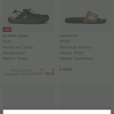
-20%
NU-PIEDS CASUAL
CLAQUETTES
Keen
BOSS
Fermeture:
Cordon
Fermeture:
À enfiler
Marque:
Keen
Marque:
BOSS
Matière:
Textile
Matière:
Synthétique
€
€
€ 49,99
Prix le plus bas
120,00
96,00
précédent: 96,00 €