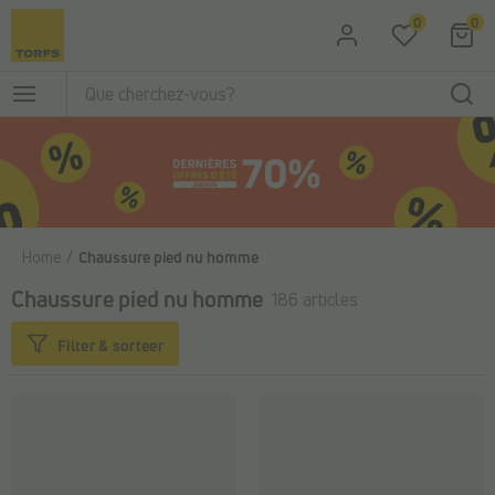
Passer au contenu principal
0
0
Home
Chaussure pied nu homme
Chaussure pied nu homme
186 articles
Filter & sorteer