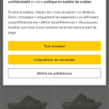
confidentialité
et notre
politique en matière de cookies
.
Si vous acceptez, cliquez sur « tout accepter » ci-dessous.
Sinon, choisissez « uniquement les essentiels » ou définissez
NU-PIEDS
NU-PIEDS CASUAL
vos préférences via « définir les préférences ». Vous pouvez
Origin
Rieker
modifier vos choix à tout moment via le lien dans le pied de
page.
Fermeture:
À enfiler
Fermeture:
À enfiler
Marque:
Origin
Marque:
Rieker
Sexe:
Hommes
Sexe:
Hommes
Tout accepter
€ 19,99
€ 65,99
Uniquement les essentiels
Définir les préférences