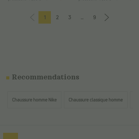
1
2
3
...
9
Recommendations
Chaussure homme Nike
Chaussure classique homme
B
Retour au contenu principal