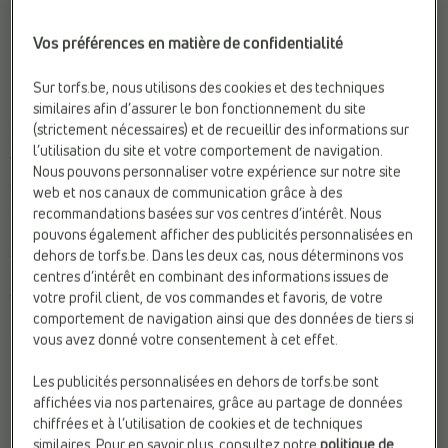
Vos préférences en matière de confidentialité
Sur torfs.be, nous utilisons des cookies et des techniques
similaires afin d’assurer le bon fonctionnement du site
(strictement nécessaires) et de recueillir des informations sur
BOTTINES PLATES
BOTTINES À TALONS
l’utilisation du site et votre comportement de navigation.
Tamaris
Tamaris
Nous pouvons personnaliser votre expérience sur notre site
Confort:
Amortis
Hauteur de talon:
Entre (5 - 8
web et nos canaux de communication grâce à des
supplémentaires
cm)
recommandations basées sur vos centres d’intérêt. Nous
Marque:
Tamaris
Matière:
Textile
pouvons également afficher des publicités personnalisées en
Sexe:
Femmes
Web-Only:
N
dehors de torfs.be. Dans les deux cas, nous déterminons vos
centres d’intérêt en combinant des informations issues de
€ 110,00
€ 79,95
votre profil client, de vos commandes et favoris, de votre
comportement de navigation ainsi que des données de tiers si
vous avez donné votre consentement à cet effet.
Les publicités personnalisées en dehors de torfs.be sont
affichées via nos partenaires, grâce au partage de données
chiffrées et à l’utilisation de cookies et de techniques
similaires. Pour en savoir plus, consultez notre
politique de