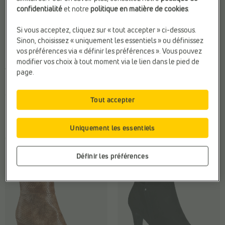
confidentialité
et notre
politique en matière de cookies
.
Si vous acceptez, cliquez sur « tout accepter » ci-dessous.
Sinon, choisissez « uniquement les essentiels » ou définissez
vos préférences via « définir les préférences ». Vous pouvez
BOTTINES PLATES
BOTTINES À TALONS
modifier vos choix à tout moment via le lien dans le pied de
Tamaris
Tamaris
page.
Hauteur de talon:
Plat (0 - 2
Hauteur de talon:
Entre (5 - 8
cm)
cm)
Tout accepter
Marque:
Tamaris
Matière:
Textile
Matière:
Textile
Sexe:
Femmes
Uniquement les essentiels
€ 89,99
€ 99,99
Définir les préférences