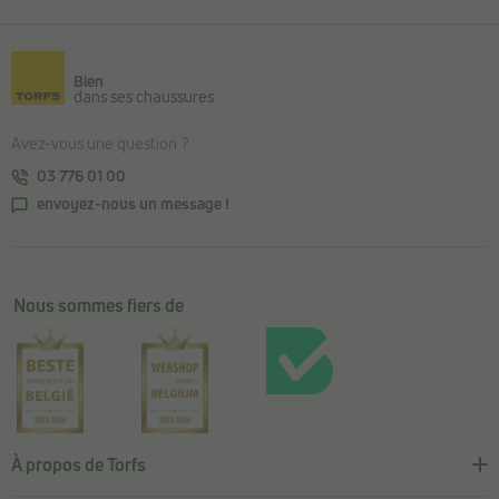
Retour au contenu principal
Bien
dans ses chaussures
Avez-vous une question ?
03 776 01 00
envoyez-nous un message !
Nous sommes fiers de
À propos de Torfs