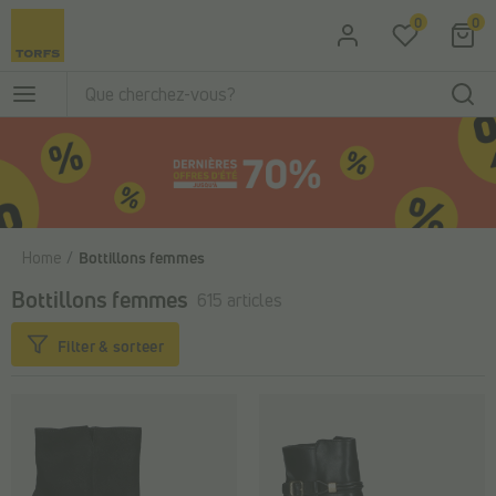
Passer au contenu principal
0
0
Home
Bottillons femmes
Bottillons femmes
615 articles
Filter & sorteer