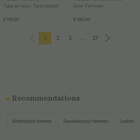
Type de talon:
Talon bottier
Sexe:
Femmes
€ 115,00
€ 190,00
1
2
3
...
27
Recommendations
Birkenstock femmes
Sandales pour femmes
Loafers f