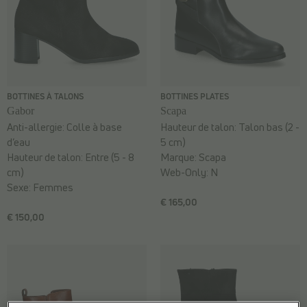
BOTTINES À TALONS
BOTTINES PLATES
Gabor
Scapa
Anti-allergie:
Colle à base
Hauteur de talon:
Talon bas (2 -
d’eau
5 cm)
Hauteur de talon:
Entre (5 - 8
Marque:
Scapa
cm)
Web-Only:
N
Sexe:
Femmes
€ 165,00
€ 150,00