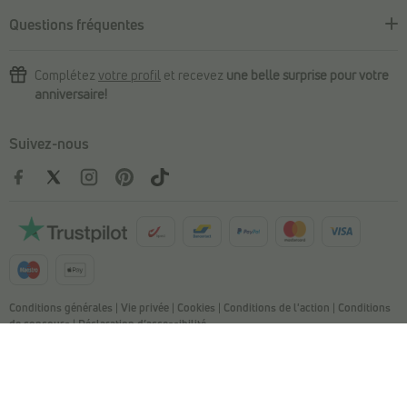
Questions fréquentes
Complétez
votre profil
et recevez
une belle surprise pour votre
anniversaire!
Suivez-nous
Conditions générales
|
Vie privée
|
Cookies
|
Conditions de l'action
|
Conditions
de concours
|
Déclaration d’accessibilité
© Copyright 2026 Torfs. All Rights Reserved. NV L. TORFS - Numéro
d'entreprise BE 0404.054.092 - Afschrijverslaan 2, 9140 Temse
This site is protected by reCAPTCHA and the Google
Privacy Policy and
Terms
of Service apply.