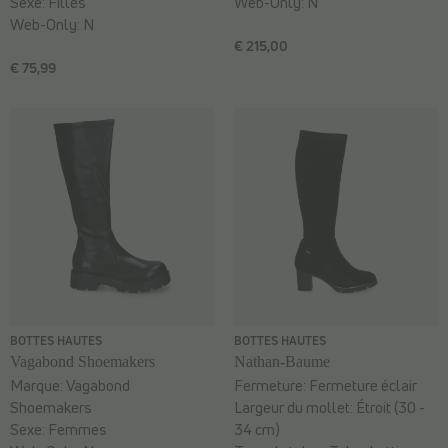
Sexe:
Filles
Web-Only:
N
Web-Only:
N
€ 215,00
€ 75,99
BOTTES HAUTES
BOTTES HAUTES
Vagabond Shoemakers
Nathan-Baume
Marque:
Vagabond
Fermeture:
Fermeture éclair
Shoemakers
Largeur du mollet:
Étroit (30 -
Sexe:
Femmes
34 cm)