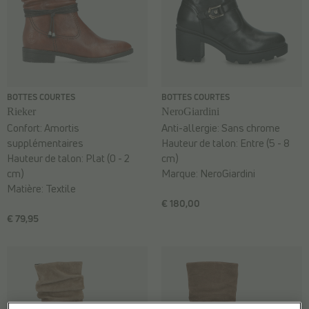
BOTTES COURTES
BOTTES COURTES
Rieker
NeroGiardini
Confort:
Amortis
Anti-allergie:
Sans chrome
supplémentaires
Hauteur de talon:
Entre (5 - 8
Hauteur de talon:
Plat (0 - 2
cm)
cm)
Marque:
NeroGiardini
Matière:
Textile
€ 180,00
€ 79,95