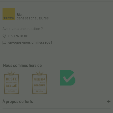
Retour au contenu principal
Bien
dans ses chaussures
Avez-vous une question ?
03 776 01 00
envoyez-nous un message !
Nous sommes fiers de
À propos de Torfs