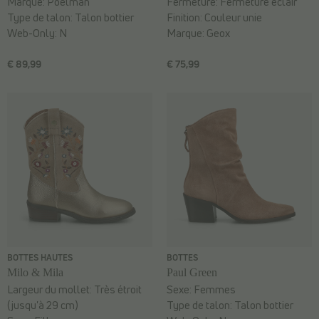
Marque:
Poelman
Fermeture:
Fermeture éclair
Type de talon:
Talon bottier
Finition:
Couleur unie
Web-Only:
N
Marque:
Geox
€ 89,99
€ 75,99
BOTTES HAUTES
BOTTES
Milo & Mila
Paul Green
Largeur du mollet:
Très étroit
Sexe:
Femmes
(jusqu'à 29 cm)
Type de talon:
Talon bottier