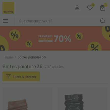
Passer au contenu principal
0
0
Home
Bottes pointure 36
Bottes pointure 36
237 articles
Filter & sorteer