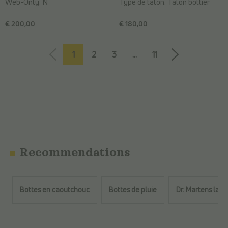
Web-Only:
N
Type de talon:
Talon bottier
€ 200,00
€ 180,00
1
2
3
...
11
Recommendations
Bottes en caoutchouc
Bottes de pluie
Dr. Martens lace