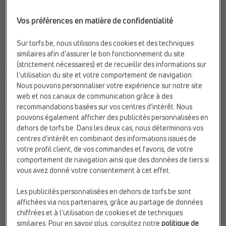
Vos préférences en matière de confidentialité
Sur torfs.be, nous utilisons des cookies et des techniques
similaires afin d’assurer le bon fonctionnement du site
(strictement nécessaires) et de recueillir des informations sur
BOTTES HAUTES
BOTTES HAUTES
l’utilisation du site et votre comportement de navigation.
Laurent David
Gabor
Nous pouvons personnaliser votre expérience sur notre site
Hauteur de talon:
Entre (5 - 8
Compat. Semelles Ortho.:
Oui
web et nos canaux de communication grâce à des
cm)
Fermeture:
Fermeture éclair
recommandations basées sur vos centres d’intérêt. Nous
Marque:
Laurent David
Web-Only:
N
pouvons également afficher des publicités personnalisées en
Matière:
Cuir
dehors de torfs.be. Dans les deux cas, nous déterminons vos
€ 145,00
centres d’intérêt en combinant des informations issues de
votre profil client, de vos commandes et favoris, de votre
€ 170,00
comportement de navigation ainsi que des données de tiers si
vous avez donné votre consentement à cet effet.
Les publicités personnalisées en dehors de torfs.be sont
affichées via nos partenaires, grâce au partage de données
chiffrées et à l’utilisation de cookies et de techniques
similaires. Pour en savoir plus, consultez notre
politique de