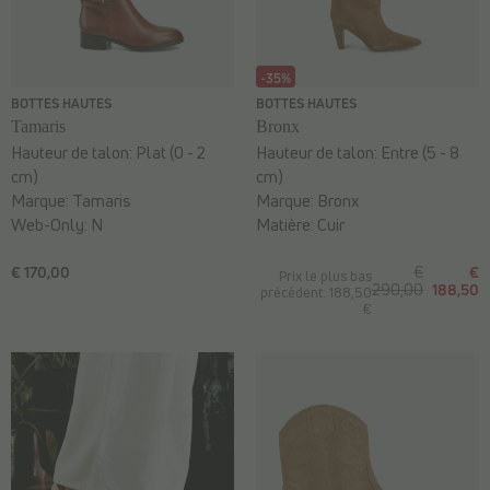
-35%
BOTTES HAUTES
BOTTES HAUTES
Tamaris
Bronx
Hauteur de talon:
Plat (0 - 2
Hauteur de talon:
Entre (5 - 8
cm)
cm)
Marque:
Tamaris
Marque:
Bronx
Web-Only:
N
Matière:
Cuir
€ 170,00
€
€
Prix le plus bas
290,00
188,50
précédent: 188,50
€