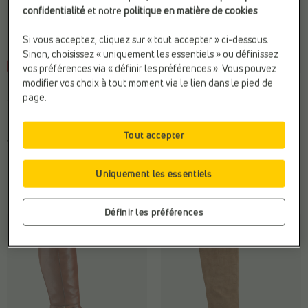
confidentialité
et notre
politique en matière de cookies
.
Si vous acceptez, cliquez sur « tout accepter » ci-dessous.
Sinon, choisissez « uniquement les essentiels » ou définissez
-30%
vos préférences via « définir les préférences ». Vous pouvez
modifier vos choix à tout moment via le lien dans le pied de
BOTTES HAUTES
BOTTES HAUTES
page.
Poelman
Milo & Mila
Tendance:
Bottes slouchy
Fermeture:
Fermeture éclair
Type de talon:
Talon bottier
Marque:
Milo & Mila
Tout accepter
Web-Only:
N
Web-Only:
N
€
€
€ 69,99
Uniquement les essentiels
Prix le plus bas
89,99
62,99
précédent: 62,99 €
Définir les préférences