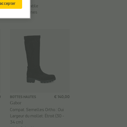
 accepter
Matière:
Textile
Sexe:
Femmes
0
€ 140,00
BOTTES HAUTES
Gabor
Compat. Semelles Ortho.:
Oui
Largeur du mollet:
Étroit (30 -
34 cm)