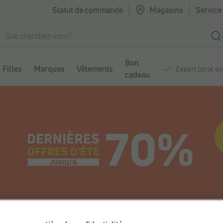
Statut de commande
Magasins
Service 
Bon
Filles
Marques
Vêtements
Expert local e
cadeau