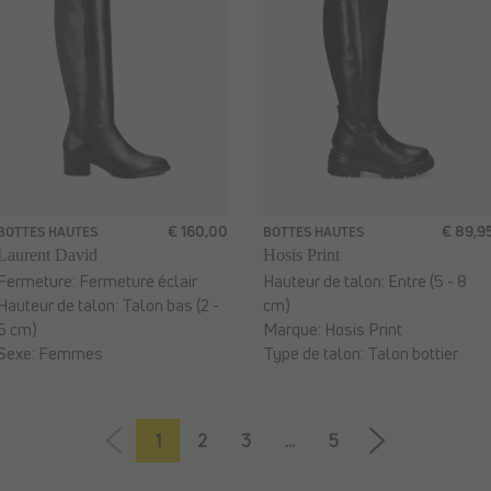
€ 160,00
€ 89,9
BOTTES HAUTES
BOTTES HAUTES
Laurent David
Hosis Print
Fermeture:
Fermeture éclair
Hauteur de talon:
Entre (5 - 8
Hauteur de talon:
Talon bas (2 -
cm)
5 cm)
Marque:
Hosis Print
Sexe:
Femmes
Type de talon:
Talon bottier
1
2
3
...
5