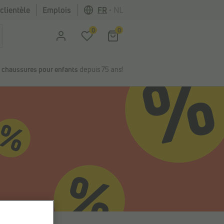
clientèle
Emplois
FR
•
NL
0
0
n
chaussures pour enfants
depuis 75 ans!