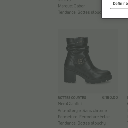
Définir 
Marque:
Gabor
Tendance:
Bottes slouchy
€ 180,00
BOTTES COURTES
NeroGiardini
Anti-allergie:
Sans chrome
Fermeture:
Fermeture éclair
Tendance:
Bottes slouchy