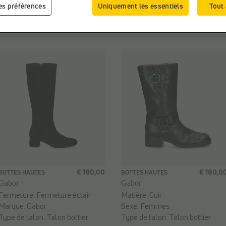
les préférences
Uniquement les essentiels
Tout
Web-Only:
N
Matière:
Textile
Sexe:
Femmes
€ 180,00
€ 180,0
BOTTES HAUTES
BOTTES HAUTES
Gabor
Gabor
Fermeture:
Fermeture éclair
Matière:
Cuir
Marque:
Gabor
Sexe:
Femmes
Type de talon:
Talon bottier
Type de talon:
Talon bottier