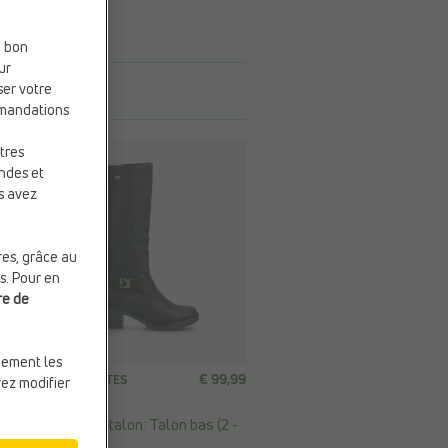
e bon
ur
ser votre
mmandations
tres
andes et
s avez
res, grâce au
s. Pour en
re de
quement les
5
€ 99,99
BOTTES HAUTES
vez modifier
Relife
Hauteur de talon:
Talon bas (2 -
5 cm)