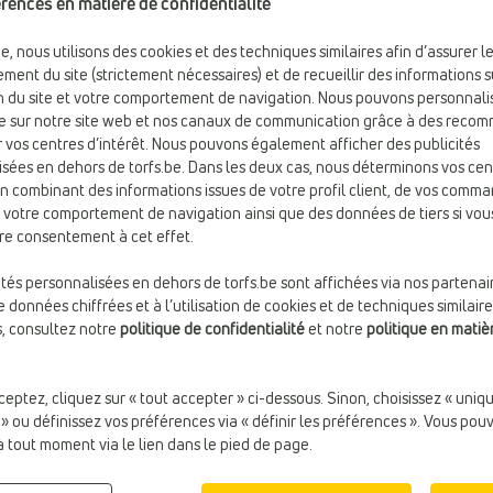
rences en matière de confidentialité
icles
be, nous utilisons des cookies et des techniques similaires afin d’assurer l
ment du site (strictement nécessaires) et de recueillir des informations s
ion du site et votre comportement de navigation. Nous pouvons personnali
e sur notre site web et nos canaux de communication grâce à des reco
 vos centres d’intérêt. Nous pouvons également afficher des publicités
sées en dehors de torfs.be. Dans les deux cas, nous déterminons vos cen
en combinant des informations issues de votre profil client, de vos comm
e votre comportement de navigation ainsi que des données de tiers si vou
re consentement à cet effet.
ités personnalisées en dehors de torfs.be sont affichées via nos partenai
 données chiffrées et à l’utilisation de cookies et de techniques similaire
s, consultez notre
politique de confidentialité
et notre
politique en matiè
ceptez, cliquez sur « tout accepter » ci-dessous. Sinon, choisissez « uni
€ 185,00
€ 99,9
BOTTES HAUTES
BOTTES HAUTES
 » ou définissez vos préférences via « définir les préférences ». Vous pou
Gabor
Tamaris
à tout moment via le lien dans le pied de page.
Hauteur de talon:
Plat (0 - 2 cm)
Largeur du mollet:
Large (40 -
Matière:
Textile
42 cm)